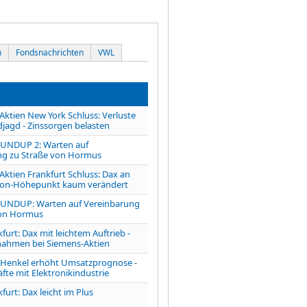
n
Fondsnachrichten
VWL
tien New York Schluss: Verluste
jagd - Zinssorgen belasten
UNDUP 2: Warten auf
ng zu Straße von Hormus
tien Frankfurt Schluss: Dax an
ison-Höhepunkt kaum verändert
NDUP: Warten auf Vereinbarung
von Hormus
furt: Dax mit leichtem Auftrieb -
ahmen bei Siemens-Aktien
enkel erhöht Umsatzprognose -
fte mit Elektronikindustrie
furt: Dax leicht im Plus