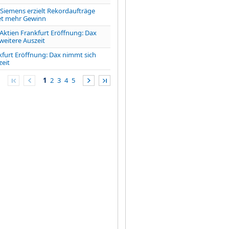
iemens erzielt Rekordaufträge
et mehr Gewinn
tien Frankfurt Eröffnung: Dax
weitere Auszeit
kfurt Eröffnung: Dax nimmt sich
zeit
1
2
3
4
5