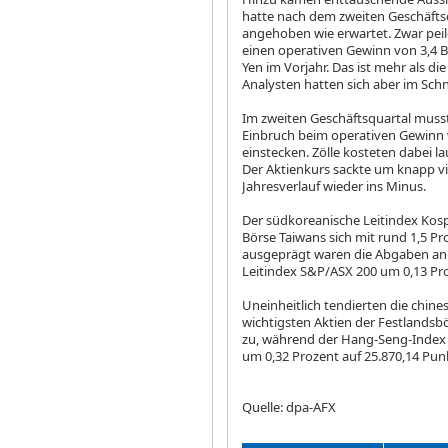
hatte nach dem zweiten Geschäftsq
angehoben wie erwartet. Zwar peil
einen operativen Gewinn von 3,4 Bi
Yen im Vorjahr. Das ist mehr als die 
Analysten hatten sich aber im Schn
Im zweiten Geschäftsquartal mus
Einbruch beim operativen Gewinn v
einstecken. Zölle kosteten dabei l
Der Aktienkurs sackte um knapp vi
Jahresverlauf wieder ins Minus.
Der südkoreanische Leitindex Kos
Börse Taiwans sich mit rund 1,5 Pr
ausgeprägt waren die Abgaben an 
Leitindex S&P/ASX 200
um 0,13 Pro
Uneinheitlich tendierten die chine
wichtigsten Aktien der Festlandsb
zu, während der Hang-Seng-Inde
um 0,32 Prozent auf 25.870,14 Pun
Quelle: dpa-AFX