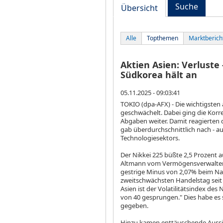
Suche
Übersicht
Alle
Topthemen
Marktberich
Aktien Asien: Verluste
Südkorea hält an
05.11.2025 - 09:03:41
TOKIO (dpa-AFX) - Die wichtigste
geschwächelt. Dabei ging die Korr
Abgaben weiter. Damit reagierten 
gab überdurchschnittlich nach - a
Technologiesektors.
Der Nikkei 225
büßte 2,5 Prozent 
Altmann vom Vermögensverwalter 
gestrige Minus von 2,07% beim Na
zweitschwächsten Handelstag seit 
Asien ist der Volatilitätsindex des
von 40 gesprungen." Dies habe es s
gegeben.
Hinzu kamen enttäuschende Auss