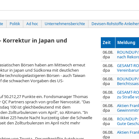
te
Politik
Ad hoc
Unternehmensberichte
Devisen-Rohstoffe-Anleihe
 - Korrektur in Japan und
Zeit
Meldung
06.08.
ROUNDUP/Ak
dpa
nach Rekord
n asiatischen Börsen haben am Mittwoch erneut
06.08.
GESAMT-RO
ektur in Japan und Südkorea mit deutlichen
dpa
Vereinbaru
die technologielastigeren Börsen - auch Taiwan
06.08.
ROUNDUP/Ak
uf die schwachen Vorgaben des US-
dpa
Berichtssa
06.08.
GESAMT-ROU
auf 50.212,27 Punkte ein. Fondsmanager Thomas
dpa
zu Straße 
QC Partners sprach von großer Nervosität. "Das
06.08.
Aktien Frank
sdaq 100 ist gleichbedeutend mit dem
dpa
Gewinnmitn
den Zollturbulenzen vom April", so Altmann. "In
 Nikkei 225 heute Nacht kurzzeitig über die Schwelle
06.08.
ROUNDUP: H
eit den Zollturbulenzen im April nicht mehr
dpa
Gute Geschä
06.08.
Aktien Frank
dpa
ichten von Toyota
. Der weltgrößte Autobauer