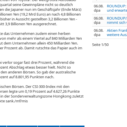
uartal seine Gewinnpläne nicht so deutlich
06.08.
ROUNDUP: S
en die Japaner nun im Geschäftsjahr (Ende März)
dpa
und erwart
llionen Yen (19,2 Mrd Euro) an nach 4,8 Billionen
06.08.
ROUNDUP/Ak
bisher in Aussicht gestellten 3,2 Billionen Yen -
dpa
nimmt sich 
itt 3,9 Billionen Yen ausgerechnet.
06.08.
Aktien Fran
ste das Unternehmen zudem einen herben
dpa
weitere Aus
on mehr als einem Viertel auf 840 Milliarden Yen
aut dem Unternehmen allein 450 Milliarden Yen.
Seite
1
/
50
er Prozent ab. Damit rutschte das Papier auch im
pi
verlor sogar fast drei Prozent, während die
ozent Abschlag etwas besser hielt. Nicht so
den anderen Börsen. So gab der australische
zent auf 8.801,95 Punkten nach.
sischen Börsen. Der CSI-300-Index
mit den
örsen legte um 0,19 Prozent auf 4.627,26 Punkte
x
in der Sonderverwaltungszone Hongkong zuletzt
kte sank./mf/mis