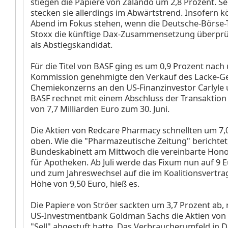
stiegen die Papiere von Zalando
um 2,8 Prozent. Se
stecken sie allerdings im Abwärtstrend. Insofern 
Abend im Fokus stehen, wenn die Deutsche-Börse-
Stoxx die künftige Dax-Zusammensetzung überprüft
als Abstiegskandidat.
Für die Titel von BASF
ging es um 0,9 Prozent nach 
Kommission genehmigte den Verkauf des Lacke-Ge
Chemiekonzerns an den US-Finanzinvestor Carlyle 
BASF rechnet mit einem Abschluss der Transaktio
von 7,7 Milliarden Euro zum 30. Juni.
Die Aktien von Redcare Pharmacy
schnellten um 7,
oben. Wie die "Pharmazeutische Zeitung" berichtet
Bundeskabinett am Mittwoch die vereinbarte Hon
für Apotheken. Ab Juli werde das Fixum nun auf 9 E
und zum Jahreswechsel auf die im Koalitionsvertra
Höhe von 9,50 Euro, hieß es.
Die Papiere von Ströer
sackten um 3,7 Prozent ab,
US-Investmentbank Goldman Sachs die Aktien von 
"Sell" abgestuft hatte. Das Verbraucherumfeld in 