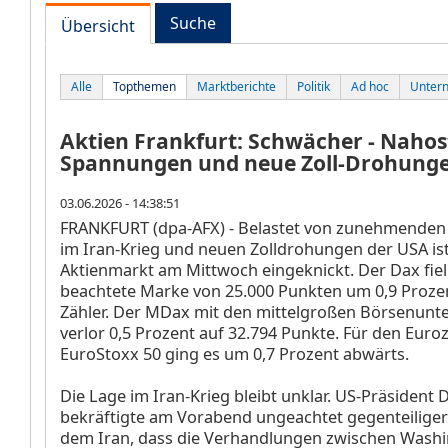
Suche
Übersicht
Alle
Topthemen
Marktberichte
Politik
Ad hoc
Unter
Aktien Frankfurt: Schwächer - Nahos
Spannungen und neue Zoll-Drohung
03.06.2026 - 14:38:51
FRANKFURT (dpa-AFX) - Belastet von zunehmende
im Iran-Krieg und neuen Zolldrohungen der USA is
Aktienmarkt am Mittwoch eingeknickt. Der Dax
fie
beachtete Marke von 25.000 Punkten um 0,9 Prozen
Zähler. Der MDax
mit den mittelgroßen Börsenun
verlor 0,5 Prozent auf 32.794 Punkte. Für den Euro
EuroStoxx 50
ging es um 0,7 Prozent abwärts.
Die Lage im Iran-Krieg bleibt unklar. US-Präsident
bekräftigte am Vorabend ungeachtet gegenteilige
dem Iran, dass die Verhandlungen zwischen Wash