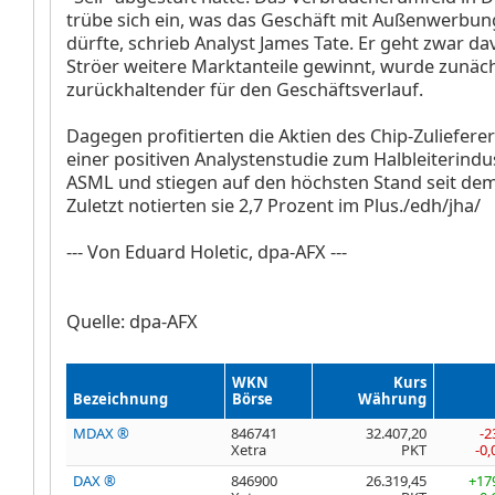
trübe sich ein, was das Geschäft mit Außenwerbu
dürfte, schrieb Analyst James Tate. Er geht zwar da
Ströer weitere Marktanteile gewinnt, wurde zunäc
zurückhaltender für den Geschäftsverlauf.
Dagegen profitierten die Aktien des Chip-Zuliefere
einer positiven Analystenstudie zum Halbleiterindu
ASML
und stiegen auf den höchsten Stand seit dem
Zuletzt notierten sie 2,7 Prozent im Plus./edh/jha/
--- Von Eduard Holetic, dpa-AFX ---
Quelle: dpa-AFX
WKN
Kurs
Bezeichnung
Börse
Währung
MDAX ®
846741
32.407,20
-2
Xetra
PKT
-0
DAX ®
846900
26.319,45
+17