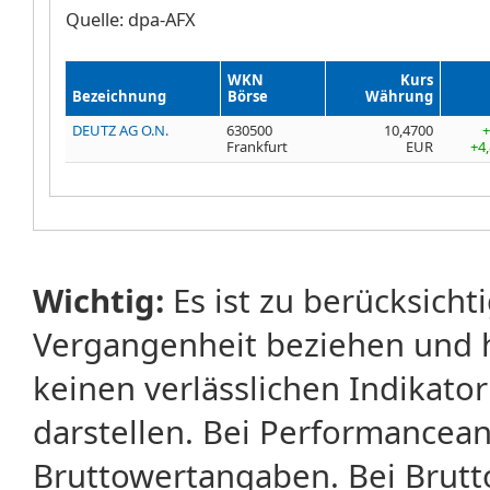
Quelle: dpa-AFX
WKN
Kurs
Bezeichnung
Börse
Währung
DEUTZ AG O.N.
630500
10,4700
+
Frankfurt
EUR
+4
Wichtig:
Es ist zu berücksicht
Vergangenheit beziehen und 
keinen verlässlichen Indikator
darstellen. Bei Performancean
Bruttowertangaben. Bei Brut