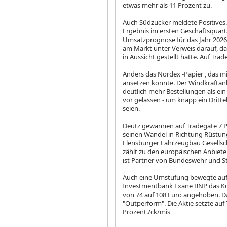
etwas mehr als 11 Prozent zu.
Auch Südzucker
meldete Positives
Ergebnis im ersten Geschäftsquart
Umsatzprognose für das Jahr 2026/
am Markt unter Verweis darauf, da
in Aussicht gestellt hatte. Auf Trad
Anders das Nordex
-Papier , das 
ansetzen könnte. Der Windkraftan
deutlich mehr Bestellungen als ein 
vor gelassen - um knapp ein Dritte
seien.
Deutz
gewannen auf Tradegate 7 P
seinen Wandel in Richtung Rüstung 
Flensburger Fahrzeugbau Gesellscha
zählt zu den europäischen Anbiete
ist Partner von Bundeswehr und St
Auch eine Umstufung bewegte auf T
Investmentbank Exane BNP das Kursz
von 74 auf 108 Euro angehoben. Da
"Outperform". Die Aktie setzte auf
Prozent./ck/mis