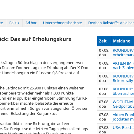
te
Politik
Ad hoc
Unternehmensberichte
Devisen-Rohstoffe-Anleihe
ick: Dax auf Erholungskurs
Zeit
Meldung
07.08.
ROUNDUP/Ak
dpa
Arbeitsmark
kräftigen Rückschlag in den vergangenen zwei
07.08.
AKTIEN IM F
en Dax
am Donnerstag eine Erholung ab. Der X-Dax
dpa
nach Zahlen
r Handelsbeginn ein Plus von 0,8 Prozent auf
07.08.
ROUNDUP/Akt
dpa
Rekordrally
e Leitindex mit 25.900 Punkten einen weiteren
07.08.
ROUNDUP: U
aber bereits wieder mehr als 1.000 Punkte
dpa
überraschen
und einer spürbar eingetrübten Stimmung für KI-
07.08.
WOCHENAUSB
n bemerkbar machte, belastete die erneute
dpa
Geldpolitik
hürt einmal mehr Sorgen vor steigenden Ölpreisen
 einer Belastung der Konjunktur.
07.08.
Aktien Fran
dpa
Jobdaten m
ankonflikt in eine Richtung, die auf ein
07.08.
USA: Beschä
. Die Ereignisse der letzten Tage gehen allerdings
dpa
ierte Marktanalyst Jochen Stanzl von der