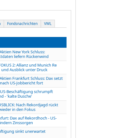
n
Fondsnachrichten
VWL
tien New York Schluss:
tdaten liefern Rückenwind
OKUS 2: Allianz und Munich Re
 und Ausblick unter Druck
ien Frankfurt Schluss: Dax setzt
 nach US-Jobbericht fort
S-Beschäftigung schrumpft
d - 'kalte Dusche'
LICK: Nach Rekordjagd rückt
 wieder in den Fokus
kfurt: Dax auf Rekordhoch - US-
indern Zinssorgen
ftigung sinkt unerwartet