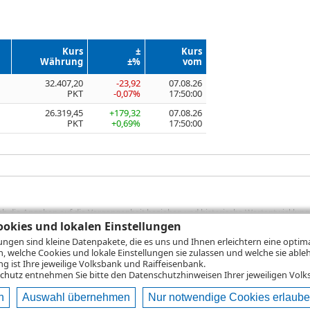
Kurs
±
Kurs
Währung
±%
vom
32.407,20
-23,92
07.08.26
PKT
-0,07%
17:50:00
26.319,45
+179,32
07.08.26
PKT
+0,69%
17:50:00
sich die Angaben auf die Vergangenheit beziehen und historische Wertentwicklunge
rformanceangaben handelt es sich stets um Bruttowertangaben. Bei Bruttowertang
okies und lokalen Einstellungen
), die beim Erwerb von Wertpapieren in der Regel anfallen, nicht berücksichti
lungen sind kleine Datenpakete, die es uns und Ihnen erleichtern eine opti
lungsrechner können Sie auf den einzelnen Wertpapierseiten Ihre individuell b
n, welche Cookies und lokale Einstellungen sie zulassen und welche sie able
gung sämtlicher Transaktionskosten und etwaigen Depotgebühren ergibt, errechne
 ist Ihre jeweilige Volksbank und Raiffeisenbank.
ungsschwankungen steigen oder fallen.
chutz
entnehmen Sie bitte den Datenschutzhinweisen Ihrer jeweiligen Volks
n
Auswahl übernehmen
Nur notwendige Cookies erlaub