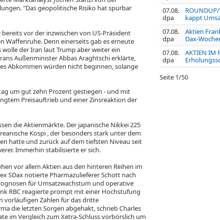
ungen. "Das geopolitische Risiko hat spürbar
07.08.
ROUNDUP/We
dpa
kappt Umsat
07.08.
Aktien Frank
ie bereits vor der inzwischen von US-Präsident
dpa
Dax-Wochenp
n Waffenruhe. Denn einerseits gab es erneute
 wolle der Iran laut Trump aber weiter ein
07.08.
AKTIEN IM 
ns Außenminister Abbas Araghtschi erklärte,
dpa
Erholungss
ges Abkommen würden nicht beginnen, solange
Seite
1
/
50
ontag um gut zehn Prozent gestiegen - und mit
ngtem Preisauftrieb und einer Zinsreaktion der
essen die Aktienmärkte. Der japanische Nikkei 225
oreanische Kospi
, der besonders stark unter dem
tten hatte und zurück auf dem tiefsten Niveau seit
erer. Immerhin stabilisierte er sich.
ehen vor allem Aktien aus den hinteren Reihen im
ndex SDax
notierte Pharmazulieferer Schott
nach
sprognosen für Umsatzwachstum und operative
 Bank RBC reagierte prompt mit einer Hochstufung
n vorläufigen Zahlen für das dritte
arma
die letzten Sorgen abgehakt, schrieb Charles
gate im Vergleich zum Xetra-Schluss vorbörslich um