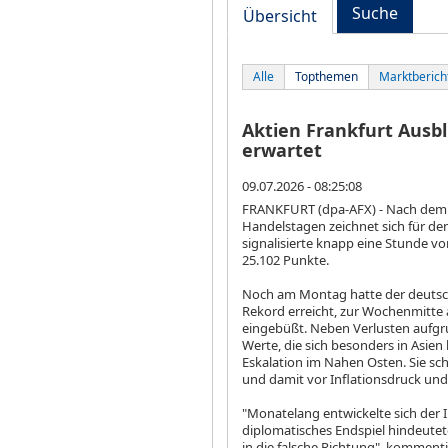
Suche
Übersicht
Alle
Topthemen
Marktberich
Aktien Frankfurt Ausbl
erwartet
09.07.2026 - 08:25:08
FRANKFURT (dpa-AFX) - Nach dem 
Handelstagen zeichnet sich für d
signalisierte knapp eine Stunde vo
25.102 Punkte.
Noch am Montag hatte der deutsch
Rekord erreicht, zur Wochenmitte 
eingebüßt. Neben Verlusten aufgr
Werte, die sich besonders in Asie
Eskalation im Nahen Osten. Sie sc
und damit vor Inflationsdruck und
"Monatelang entwickelte sich der Ir
diplomatisches Endspiel hindeutete
in die falsche Richtung", komment