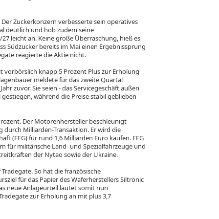
. Der Zuckerkonzern verbesserte sein operatives
al deutlich und hob zudem seine
27 leicht an. Keine große Überraschung, hieß es
ss Südzucker bereits im Mai einen Ergebnissprung
egate reagierte die Aktie nicht.
mit vorbörslich knapp 5 Prozent Plus zur Erholung
lagenbauer meldete für das zweite Quartal
Jahr zuvor. Sie seien - das Servicegeschäft außen
l gestiegen, während die Preise stabil geblieben
rozent. Der Motorenhersteller beschleunigt
durch Milliarden-Transaktion. Er wird die
ft (FFG) für rund 1,6 Milliarden Euro kaufen. FFG
rn für militärische Land- und Spezialfahrzeuge und
reitkräften der Nytao sowie der Ukraine.
radegate. So hat die französische
iel für das Papier des Waferherstellers Siltronic
s neue Anlageurteil lautet somit nun
 Tradegate zur Erholung an mit plus 3,7