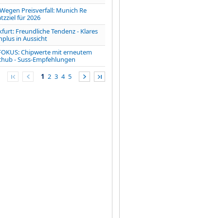
gen Preisverfall: Munich Re
zziel für 2026
furt: Freundliche Tendenz - Klares
lus in Aussicht
FOKUS: Chipwerte mit erneutem
chub - Suss-Empfehlungen
1
2
3
4
5