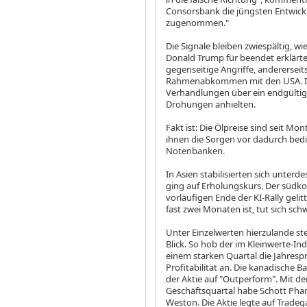
Consorsbank die jüngsten Entwickl
zugenommen."
Die Signale bleiben zwiespältig, w
Donald Trump für beendet erklärte
gegenseitige Angriffe, andererseits
Rahmenabkommen mit den USA. Ira
Verhandlungen über ein endgülti
Drohungen anhielten.
Fakt ist: Die Ölpreise sind seit M
ihnen die Sorgen vor dadurch bedi
Notenbanken.
In Asien stabilisierten sich unterd
ging auf Erholungskurs. Der südk
vorläufigen Ende der KI-Rally geli
fast zwei Monaten ist, tut sich schw
Unter Einzelwerten hierzulande st
Blick. So hob der im Kleinwerte-I
einem starken Quartal die Jahre
Profitabilität an. Die kanadische
der Aktie auf "Outperform". Mit de
Geschäftsquartal habe Schott Ph
Weston. Die Aktie legte auf Trade