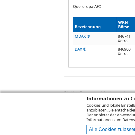
Quelle: dpa-AFX
WKN
Bezeichnung
Börse
MDAX ®
846741
Xetra
DAX ®
846900
Xetra
Wichtig:
Es ist zu berücksichtigen, dass 
zukünftige Ergebnisse darstellen. Bei Pe
Informationen zu Co
Provisionen, Gebühren und andere Entgelte
Cookies und lokale Einstel
Depotgebühren hinzu. Mit dem Wertentwick
anzubieten. Sie entscheide
Performance, die sich unter Berücksichti
Der Anbieter der Anwendung
kann die Rendite zudem infolge von Währ
Informationen zum
Datens
Alle Cookies zulasse