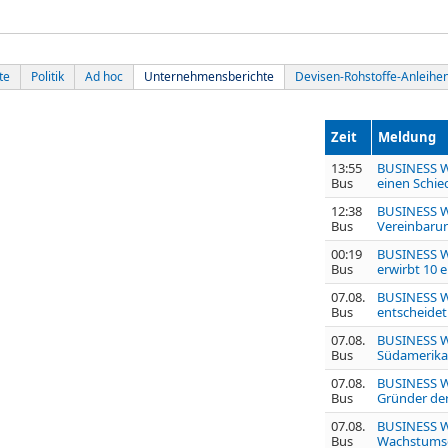
te
Politik
Ad hoc
Unternehmensberichte
Devisen-Rohstoffe-Anleihe
Zeit
Meldung
13:55
BUSINESS WI
Bus
einen Schie
12:38
BUSINESS WI
Bus
Vereinbarun
00:19
BUSINESS W
Bus
erwirbt 10 
07.08.
BUSINESS W
Bus
entscheidet 
07.08.
BUSINESS W
Bus
Südamerika 
07.08.
BUSINESS WI
Bus
Gründer der
07.08.
BUSINESS WI
Bus
Wachstumsdi