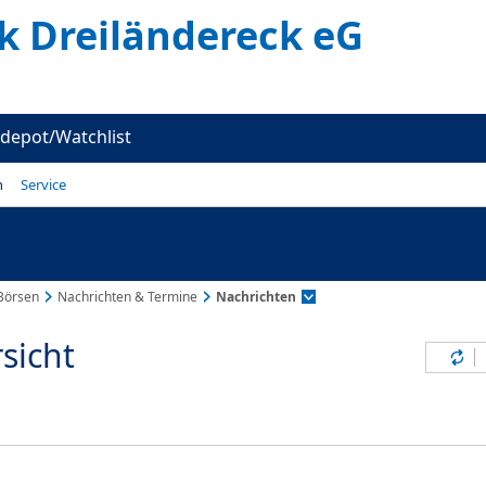
k Dreiländereck eG
depot/Watchlist
n
Service
Börsen
Nachrichten & Termine
Nachrichten
sicht
Inh