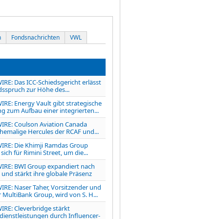
n
Fondsnachrichten
VWL
RE: Das ICC-Schiedsgericht erlässt
dsspruch zur Höhe des...
RE: Energy Vault gibt strategische
g zum Aufbau einer integrierten...
IRE: Coulson Aviation Canada
ehemalige Hercules der RCAF und...
IRE: Die Khimji Ramdas Group
sich für Rimini Street, um die...
IRE: BWI Group expandiert nach
und stärkt ihre globale Präsenz
RE: Naser Taher, Vorsitzender und
 MultiBank Group, wird von S. H...
RE: Cleverbridge stärkt
enstleistungen durch Influencer-