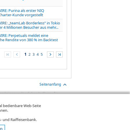
RE: Purina als erster NIQ
harter-Kunde vorgestellt
RE: „teamLab Borderless“ in Tokio
r 4 Millionen Besucher aus mehr...
RE: Perpetuals meldet eine
he Rendite von 380 % im Backtest
1
2
3
4
5
Seitenanfang
n keinen verlässlichen Indikator für
aben sind Transaktionskosten (wie z.B.
gt. Oftmals kommen auch noch
mal bedienbare Web-Seite
ereinigte Wertentwicklung bzw.
hnen.
n. Falls Kurse in Fremdwährung notieren,
- und Raiffeisenbank.
en