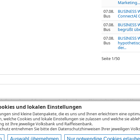
Marketing...
07.08.
BUSINESS WI
Bus
ConnectAI C
07.08.
BUSINESS WI
Bus
begrüßt übe
07.08.
BUSINESS WI
Bus
hypothetisc
der...
Seite
1
/
50
sich die Angaben auf die Vergangenheit beziehen und historische Wertentwicklunge
rformanceangaben handelt es sich stets um Bruttowertangaben. Bei Bruttowertang
okies und lokalen Einstellungen
), die beim Erwerb von Wertpapieren in der Regel anfallen, nicht berücksichti
lungen sind kleine Datenpakete, die es uns und Ihnen erleichtern eine opti
lungsrechner können Sie auf den einzelnen Wertpapierseiten Ihre individuell b
n, welche Cookies und lokale Einstellungen sie zulassen und welche sie able
gung sämtlicher Transaktionskosten und etwaigen Depotgebühren ergibt, errechne
 ist Ihre jeweilige Volksbank und Raiffeisenbank.
ungsschwankungen steigen oder fallen.
chutz
entnehmen Sie bitte den Datenschutzhinweisen Ihrer jeweiligen Volks
n
Auswahl übernehmen
Nur notwendige Cookies erlaub