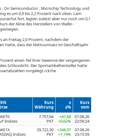
rs
, On Semiconductor
, Microchip Technology
und
ging es um 0,9 bis 2,2 Prozent nach oben. Lam
zunächst fort, legten zuletzt aber nur noch um 0,1
Kurs der Aktie des Herstellers von Wafer-
gestiegen.
ls
an Freitag 2,0 Prozent, nachdem der
en hatte, dass der Nettoumsatz im Geschäftsjahr
Prozent einen Teil ihrer Gewinne der vergangenen
x-Schlusslicht. Der Sportartikelhersteller hatte
uartalszahlen vorgelegt./ck/he
KN
Kurs
±
Kurs
örse
Währung
±%
vom
0AET0
7.757,64
+47,68
07.08.26
P Indizes
PKT
+0,62%
22:50:24
0AE1X
29.722,30
+348,97
07.08.26
ASDAQ Indizes
PKT
+1,19%
23:15:59