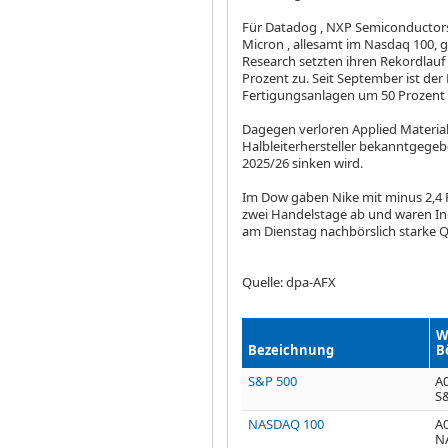
Für Datadog
, NXP Semiconducto
Micron
, allesamt im Nasdaq 100, 
Research
setzten ihren Rekordlauf 
Prozent zu. Seit September ist der 
Fertigungsanlagen um 50 Prozent 
Dagegen verloren Applied Materia
Halbleiterhersteller bekanntgegeb
2025/26 sinken wird.
Im Dow gaben Nike
mit minus 2,4 
zwei Handelstage ab und waren Inde
am Dienstag nachbörslich starke Q
Quelle: dpa-AFX
W
Bezeichnung
B
S&P 500
A
S&
NASDAQ 100
A
N