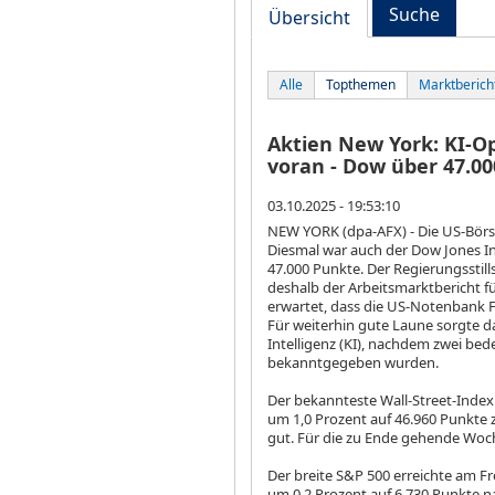
Suche
Übersicht
Alle
Topthemen
Marktberich
Aktien New York: KI-O
voran - Dow über 47.0
03.10.2025 - 19:53:10
NEW YORK (dpa-AFX) - Die US-Börse
Diesmal war auch der Dow Jones I
47.000 Punkte. Der Regierungssti
deshalb der Arbeitsmarktbericht f
erwartet, dass die US-Notenbank F
Für weiterhin gute Laune sorgte 
Intelligenz (KI), nachdem zwei be
bekanntgegeben wurden.
Der bekannteste Wall-Street-Inde
um 1,0 Prozent auf 46.960 Punkte z
gut. Für die zu Ende gehende Woch
Der breite S&P 500
erreichte am Fr
um 0,2 Prozent auf 6.730 Punkte n