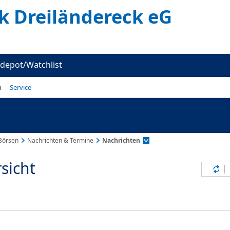
k Dreiländereck eG
depot/Watchlist
n
Service
Börsen
Nachrichten & Termine
Nachrichten
sicht
Inh