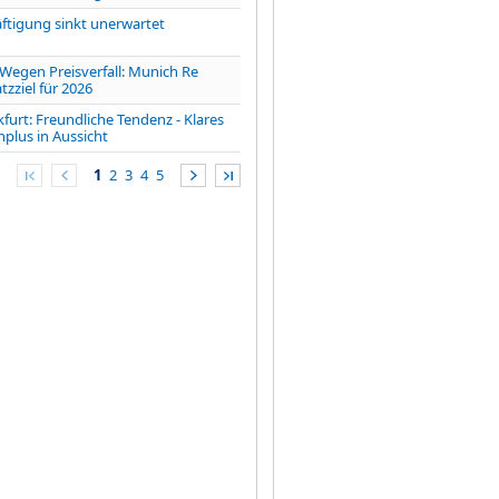
ftigung sinkt unerwartet
gen Preisverfall: Munich Re
zziel für 2026
furt: Freundliche Tendenz - Klares
lus in Aussicht
1
2
3
4
5