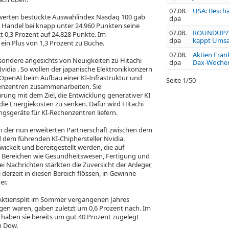
07.08.
USA: Beschä
werten bestückte Auswahlindex Nasdaq 100
gab
dpa
Handel bei knapp unter 24.960 Punkten seine
07.08.
ROUNDUP/We
zt 0,3 Prozent auf 24.828 Punkte. Im
dpa
kappt Umsat
ein Plus von 1,3 Prozent zu Buche.
07.08.
Aktien Frank
sondere angesichts von Neuigkeiten zu Hitachi
dpa
Dax-Wochenp
Nvidia
. So wollen der japanische Elektronikkonzern
OpenAI beim Aufbau einer KI-Infrastruktur und
Seite
1
/
50
nzentren zusammenarbeiten. Sie
rung mit dem Ziel, die Entwicklung generativer KI
die Energiekosten zu senken. Dafür wird Hitachi
gsgeräte für KI-Rechenzentren liefern.
in der nun erweiterten Partnerschaft zwischen dem
 dem führenden KI-Chiphersteller Nvidia.
ickelt und bereitgestellt werden, die auf
n Bereichen wie Gesundheitswesen, Fertigung und
ei Nachrichten stärkten die Zuversicht der Anleger,
e derzeit in diesen Bereich flössen, in Gewinne
er.
 Aktiensplit im Sommer vergangenen Jahres
egen waren, gaben zuletzt um 0,6 Prozent nach. Im
s haben sie bereits um gut 40 Prozent zugelegt
m Dow.