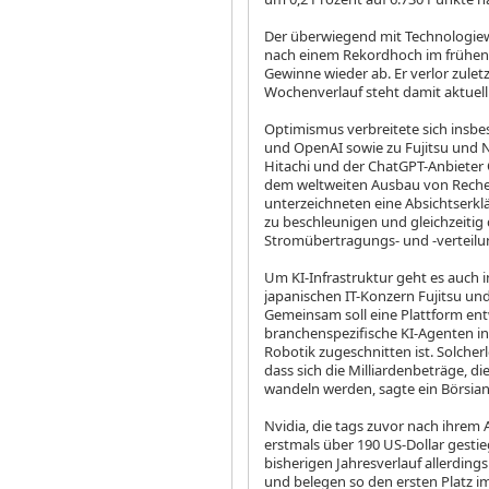
Der überwiegend mit Technologie
nach einem Rekordhoch im frühen 
Gewinne wieder ab. Er verlor zulet
Wochenverlauf steht damit aktuell 
Optimismus verbreitete sich insbe
und OpenAI sowie zu Fujitsu und 
Hitachi
und der ChatGPT-Anbieter 
dem weltweiten Ausbau von Reche
unterzeichneten eine Absichtserklä
zu beschleunigen und gleichzeitig 
Stromübertragungs- und -verteilun
Um KI-Infrastruktur geht es auch 
japanischen IT-Konzern Fujitsu
und
Gemeinsam soll eine Plattform entw
branchenspezifische KI-Agenten i
Robotik zugeschnitten ist. Solcherl
dass sich die Milliardenbeträge, di
wandeln werden, sagte ein Börsian
Nvidia, die tags zuvor nach ihrem
erstmals über 190 US-Dollar gesti
bisherigen Jahresverlauf allerding
und belegen so den ersten Platz i