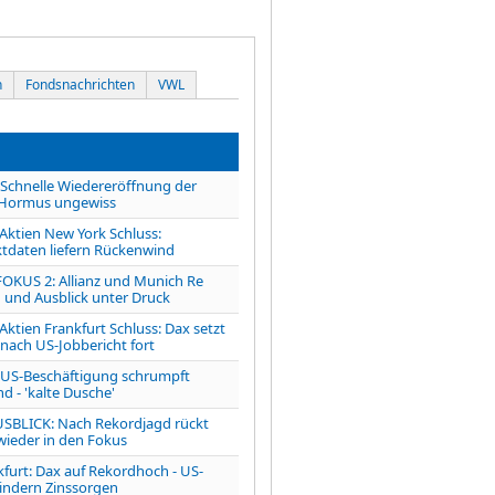
n
Fondsnachrichten
VWL
chnelle Wiedereröffnung der
 Hormus ungewiss
tien New York Schluss:
tdaten liefern Rückenwind
OKUS 2: Allianz und Munich Re
 und Ausblick unter Druck
ien Frankfurt Schluss: Dax setzt
 nach US-Jobbericht fort
S-Beschäftigung schrumpft
d - 'kalte Dusche'
LICK: Nach Rekordjagd rückt
 wieder in den Fokus
kfurt: Dax auf Rekordhoch - US-
indern Zinssorgen