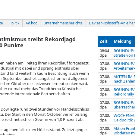
te
Politik
Ad hoc
Unternehmensberichte
Devisen-Rohstoffe-Anleihe
ptimismus treibt Rekordjagd
Zeit
Meldung
00 Punkte
08:04
ROUNDUP: S
dpa
Straße von
n haben am Freitag ihren Rekordlauf fortgesetzt.
07.08.
ROUNDUP/Ak
ndustrial
mit dabei und sprang erstmals über
dpa
Arbeitsmark
llstand fand weiterhin kaum Beachtung, auch wenn
07.08.
AKTIEN IM F
ür September ausfiel. Längst schon wird allgemein
dpa
nach Zahlen
ed im Oktober die Leitzinsen erneut senken wird.
daher einmal mehr das Trendthema Künstliche
07.08.
ROUNDUP/Akt
deutende internationale Partnerschaften
dpa
Rekordrally
07.08.
ROUNDUP: U
dpa
überraschen
x Dow legte rund zwei Stunden vor Handelsschluss
u. Der Start in den Monat Oktober verlief bislang
07.08.
WOCHENAUSB
e zeichnet sich ein Gewinn von 1,0 Prozent ab.
dpa
Geldpolitik
07.08.
Aktien Fran
eitag ebenfalls einen Höchststand. Zuletzt ging es
dpa
Jobdaten m
ach oben.