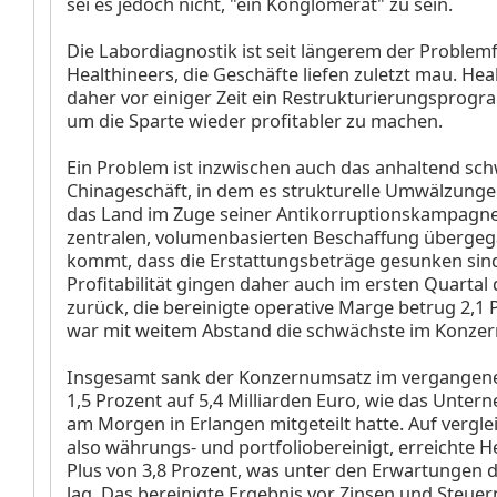
sei es jedoch nicht, "ein Konglomerat" zu sein.
Die Labordiagnostik ist seit längerem der Problemfa
Healthineers, die Geschäfte liefen zuletzt mau. Hea
daher vor einiger Zeit ein Restrukturierungsprogr
um die Sparte wieder profitabler zu machen.
Ein Problem ist inzwischen auch das anhaltend sch
Chinageschäft, in dem es strukturelle Umwälzungen 
das Land im Zuge seiner Antikorruptionskampagne
zentralen, volumenbasierten Beschaffung überge
kommt, dass die Erstattungsbeträge gesunken sin
Profitabilität gingen daher auch im ersten Quartal 
zurück, die bereinigte operative Marge betrug 2,1
war mit weitem Abstand die schwächste im Konzer
Insgesamt sank der Konzernumsatz im vergangen
1,5 Prozent auf 5,4 Milliarden Euro, wie das Unte
am Morgen in Erlangen mitgeteilt hatte. Auf vergle
also währungs- und portfoliobereinigt, erreichte H
Plus von 3,8 Prozent, was unter den Erwartungen d
lag. Das bereinigte Ergebnis vor Zinsen und Steuern