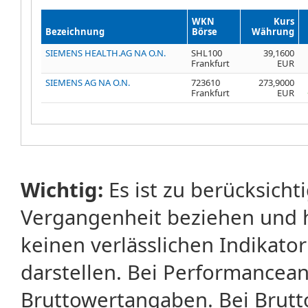
WKN
Kurs
Bezeichnung
Börse
Währung
SIEMENS HEALTH.AG NA O.N.
SHL100
39,1600
Frankfurt
EUR
SIEMENS AG NA O.N.
723610
273,9000
Frankfurt
EUR
Wichtig:
Es ist zu berücksicht
Vergangenheit beziehen und 
keinen verlässlichen Indikator
darstellen. Bei Performancean
Bruttowertangaben. Bei Brut