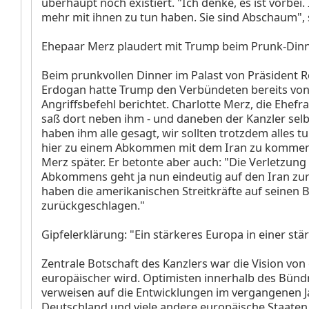
überhaupt noch existiert. "Ich denke, es ist vorbei. 
mehr mit ihnen zu tun haben. Sie sind Abschaum",
Ehepaar Merz plaudert mit Trump beim Prunk-Din
Beim prunkvollen Dinner im Palast von Präsident R
Erdogan hatte Trump den Verbündeten bereits vo
Angriffsbefehl berichtet. Charlotte Merz, die Ehefr
saß dort neben ihm - und daneben der Kanzler selb
haben ihm alle gesagt, wir sollten trotzdem alles t
hier zu einem Abkommen mit dem Iran zu kommen"
Merz später. Er betonte aber auch: "Die Verletzung
Abkommens geht ja nun eindeutig auf den Iran zu
haben die amerikanischen Streitkräfte auf seinen B
zurückgeschlagen."
Gipfelerklärung: "Ein stärkeres Europa in einer st
Zentrale Botschaft des Kanzlers war die Vision von 
europäischer wird. Optimisten innerhalb des Bünd
verweisen auf die Entwicklungen im vergangenen J
Deutschland und viele andere europäische Staaten