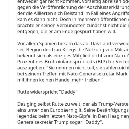
entweder gar nicht kommen, vorzeitig abreisen ode
gegen die Veröffentlichung der Abschlusserklärung
der die Alliierten sich Beistand im Fall eines Angriff
kam es dann nicht. Doch in mehreren öffentlichen 
brachte er seinen Verbündeten zunächst nicht die 
entgegen, die er am Ende gespürt haben will.
Vor allem Spanien bekam das ab. Das Land verwei
seit Beginn des Iran-Kriegs die Nutzung von Milit
bekennt sich als einziges Mitglied nicht zum Nato-Zi
Prozent des Bruttoinlandsprodukts (BIP) für Verte
auszugeben. "Sie nehmen nicht teil, sie zahlen nich
bei seinem Treffen mit Nato-Generalsekretär Mark R
mit ihnen keinen Handel mehr treiben."
Rutte widerspricht "Daddy"
Das ging selbst Rutte zu weit, der als Trump-Ver
eins unter den Europäern gilt. Seine Besänftigung
legendär, beim letzten Nato-Gipfel in Den Haag na
Generalsekretär Trump sogar "Daddy".