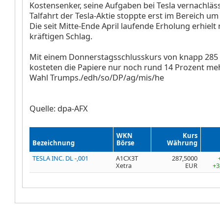
Kostensenker, seine Aufgaben bei Tesla vernachläss
Talfahrt der Tesla-Aktie stoppte erst im Bereich um 
Die seit Mitte-Ende April laufende Erholung erhielt
kräftigen Schlag.
Mit einem Donnerstagsschlusskurs von knapp 285 
kosteten die Papiere nur noch rund 14 Prozent meh
Wahl Trumps./edh/so/DP/ag/mis/he
Quelle: dpa-AFX
WKN
Kurs
Bezeichnung
Börse
Währung
TESLA INC. DL -,001
A1CX3T
287,5000
Xetra
EUR
+3