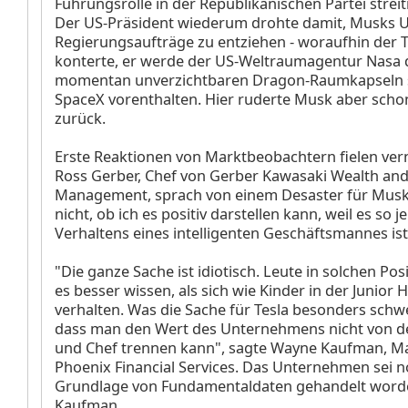
Führungsrolle in der Republikanischen Partei strei
Der US-Präsident wiederum drohte damit, Musks
Regierungsaufträge zu entziehen - woraufhin der T
konterte, er werde der US-Weltraumagentur Nasa di
momentan unverzichtbaren Dragon-Raumkapseln s
SpaceX vorenthalten. Hier ruderte Musk aber scho
zurück.
Erste Reaktionen von Marktbeobachtern fielen ver
Ross Gerber, Chef von Gerber Kawasaki Wealth an
Management, sprach von einem Desaster für Musk.
nicht, ob ich es positiv darstellen kann, weil es so j
Verhaltens eines intelligenten Geschäftsmannes ist
"Die ganze Sache ist idiotisch. Leute in solchen Pos
es besser wissen, als sich wie Kinder in der Junior 
verhalten. Was die Sache für Tesla besonders schwe
dass man den Wert des Unternehmens nicht von 
und Chef trennen kann", sagte Wayne Kaufman, Ma
Phoenix Financial Services. Das Unternehmen sei n
Grundlage von Fundamentaldaten gehandelt word
Kaufman.