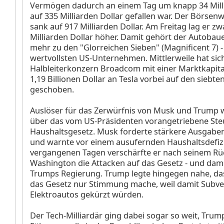
Vermögen dadurch an einem Tag um knapp 34 Milli
auf 335 Milliarden Dollar gefallen war. Der Börsenw
sank auf 917 Milliarden Dollar. Am Freitag lag er z
Milliarden Dollar höher. Damit gehört der Autobaue
mehr zu den "Glorreichen Sieben" (Magnificent 7) -
wertvollsten US-Unternehmen. Mittlerweile hat sic
Halbleiterkonzern Broadcom
mit einer Marktkapita
1,19 Billionen Dollar an Tesla vorbei auf den siebt
geschoben.
Auslöser für das Zerwürfnis von Musk und Trump wa
über das vom US-Präsidenten vorangetriebene Ste
Haushaltsgesetz. Musk forderte stärkere Ausgab
und warnte vor einem ausufernden Haushaltsdefizi
vergangenen Tagen verschärfte er nach seinem Rü
Washington die Attacken auf das Gesetz - und dami
Trumps Regierung. Trump legte hingegen nahe, d
das Gesetz nur Stimmung mache, weil damit Subve
Elektroautos gekürzt würden.
Der Tech-Milliardär ging dabei sogar so weit, Trum