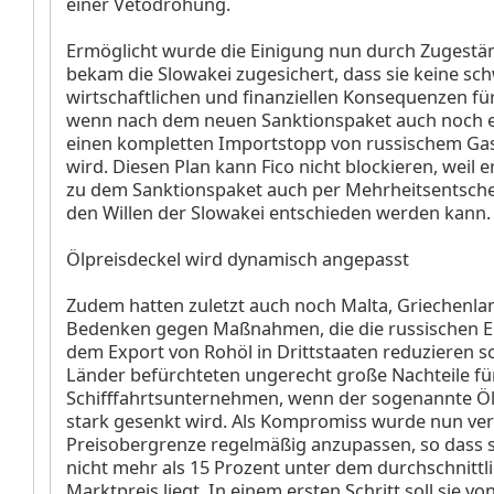
einer Vetodrohung.
Ermöglicht wurde die Einigung nun durch Zugestän
bekam die Slowakei zugesichert, dass sie keine s
wirtschaftlichen und finanziellen Konsequenzen fü
wenn nach dem neuen Sanktionspaket auch noch ei
einen kompletten Importstopp von russischem Ga
wird. Diesen Plan kann Fico nicht blockieren, weil 
zu dem Sanktionspaket auch per Mehrheitsentsch
den Willen der Slowakei entschieden werden kann.
Ölpreisdeckel wird dynamisch angepasst
Zudem hatten zuletzt auch noch Malta, Griechenla
Bedenken gegen Maßnahmen, die die russischen E
dem Export von Rohöl in Drittstaaten reduzieren so
Länder befürchteten ungerecht große Nachteile fü
Schifffahrtsunternehmen, wenn der sogenannte Öl
stark gesenkt wird. Als Kompromiss wurde nun vere
Preisobergrenze regelmäßig anzupassen, so dass si
nicht mehr als 15 Prozent unter dem durchschnittl
Marktpreis liegt. In einem ersten Schritt soll sie vo