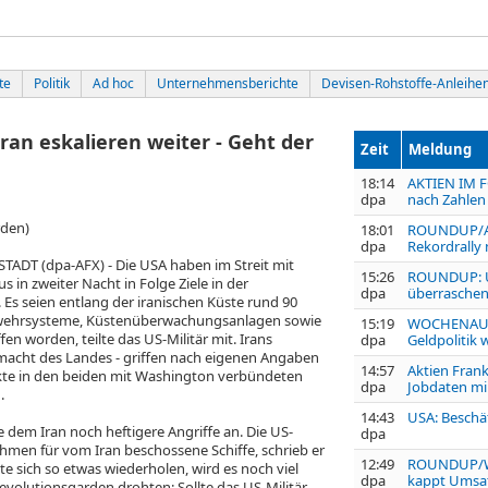
te
Politik
Ad hoc
Unternehmensberichte
Devisen-Rohstoffe-Anleihe
an eskalieren weiter - Geht der
Zeit
Meldung
18:14
AKTIEN IM F
dpa
nach Zahlen
rden)
18:01
ROUNDUP/Akt
dpa
Rekordrally 
T (dpa-AFX) - Die USA haben im Streit mit
15:26
ROUNDUP: U
in zweiter Nacht in Folge Ziele in der
dpa
überraschend
 Es seien entlang der iranischen Küste rund 90
tabwehrsysteme, Küstenüberwachungsanlagen sowie
15:19
WOCHENAUSB
n worden, teilte das US-Militär mit. Irans
dpa
Geldpolitik 
itmacht des Landes - griffen nach eigenen Angaben
14:57
Aktien Frank
te in den beiden mit Washington verbündeten
dpa
Jobdaten mi
.
14:43
USA: Beschä
dem Iran noch heftigere Angriffe an. Die US-
dpa
men für vom Iran beschossene Schiffe, schrieb er
12:49
ROUNDUP/Weg
lte sich so etwas wiederholen, wird es noch viel
dpa
kappt Umsatz
volutionsgarden drohten: Sollte das US-Militär