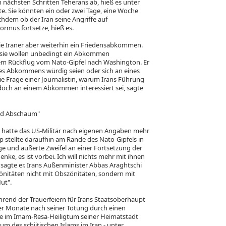
 nächsten Schritten Teherans ab, hieß es unter
. Sie könnten ein oder zwei Tage, eine Woche
hdem ob der Iran seine Angriffe auf
ormus fortsetze, hieß es.
ie Iraner aber weiterhin ein Friedensabkommen.
 sie wollen unbedingt ein Abkommen
dem Rückflug vom Nato-Gipfel nach Washington. Er
 eines Abkommens würdig seien oder sich an eines
ie Frage einer Journalistin, warum Irans Führung
 doch an einem Abkommen interessiert sei, sagte
ind Abschaum"
h hatte das US-Militär nach eigenen Angaben mehr
ump stellte daraufhin am Rande des Nato-Gipfels in
ge und äußerte Zweifel an einer Fortsetzung der
ke, es ist vorbei. Ich will nichts mehr mit ihnen
 sagte er. Irans Außenminister Abbas Araghtschi
önitäten nicht mit Obszönitäten, sondern mit
ut".
hrend der Trauerfeiern für Irans Staatsoberhaupt
vier Monate nach seiner Tötung durch einen
eute im Imam-Resa-Heiligtum seiner Heimatstadt
m des schiitischen Islams im Iran - unter