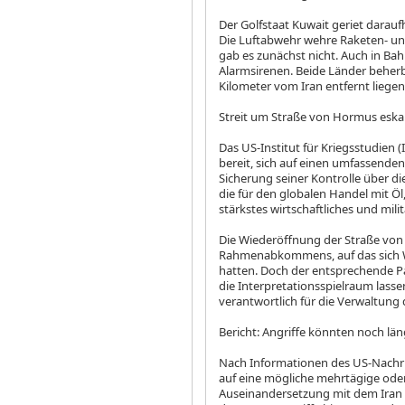
Der Golfstaat Kuwait geriet darauf
Die Luftabwehr wehre Raketen- und
gab es zunächst nicht. Auch in Bah
Alarmsirenen. Beide Länder beher
Kilometer vom Iran entfernt liegen
Streit um Straße von Hormus eskal
Das US-Institut für Kriegsstudien (
bereit, sich auf einen umfassenden 
Sicherung seiner Kontrolle über di
die für den globalen Handel mit Ö
stärkstes wirtschaftliches und mili
Die Wiederöffnung der Straße von 
Rahmenabkommens, auf das sich W
hatten. Doch der entsprechende 
die Interpretationsspielraum lasse
verantwortlich für die Verwaltung
Bericht: Angriffe könnten noch lä
Nach Informationen des US-Nachric
auf eine mögliche mehrtägige ode
Auseinandersetzung mit dem Iran i