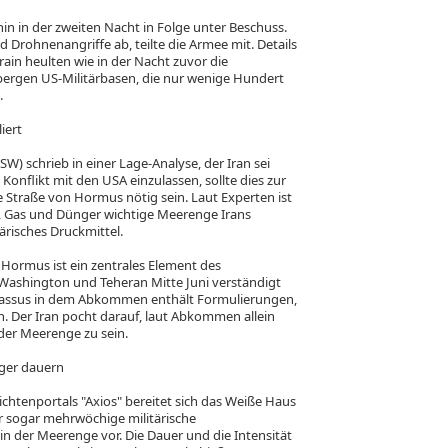
hin in der zweiten Nacht in Folge unter Beschuss.
 Drohnenangriffe ab, teilte die Armee mit. Details
rain heulten wie in der Nacht zuvor die
bergen US-Militärbasen, die nur wenige Hundert
.
iert
ISW) schrieb in einer Lage-Analyse, der Iran sei
Konflikt mit den USA einzulassen, sollte dies zur
e Straße von Hormus nötig sein. Laut Experten ist
l, Gas und Dünger wichtige Meerenge Irans
tärisches Druckmittel.
Hormus ist ein zentrales Element des
ashington und Teheran Mitte Juni verständigt
Passus in dem Abkommen enthält Formulierungen,
n. Der Iran pocht darauf, laut Abkommen allein
 der Meerenge zu sein.
nger dauern
htenportals "Axios" bereitet sich das Weiße Haus
r sogar mehrwöchige militärische
n der Meerenge vor. Die Dauer und die Intensität