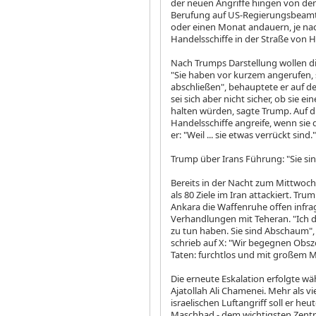
der neuen Angriffe hingen von den
Berufung auf US-Regierungsbeamte
oder einen Monat andauern, je nac
Handelsschiffe in der Straße von H
Nach Trumps Darstellung wollen d
"Sie haben vor kurzem angerufen,
abschließen", behauptete er auf 
sei sich aber nicht sicher, ob sie
halten würden, sagte Trump. Auf d
Handelsschiffe angreife, wenn sie
er: "Weil ... sie etwas verrückt sind."
Trump über Irans Führung: "Sie s
Bereits in der Nacht zum Mittwoc
als 80 Ziele im Iran attackiert. Tr
Ankara die Waffenruhe offen infra
Verhandlungen mit Teheran. "Ich den
zu tun haben. Sie sind Abschaum",
schrieb auf X: "Wir begegnen Obsz
Taten: furchtlos und mit großem M
Die erneute Eskalation erfolgte wä
Ajatollah Ali Chamenei. Mehr als 
israelischen Luftangriff soll er h
Maschhad - dem wichtigsten Zentru