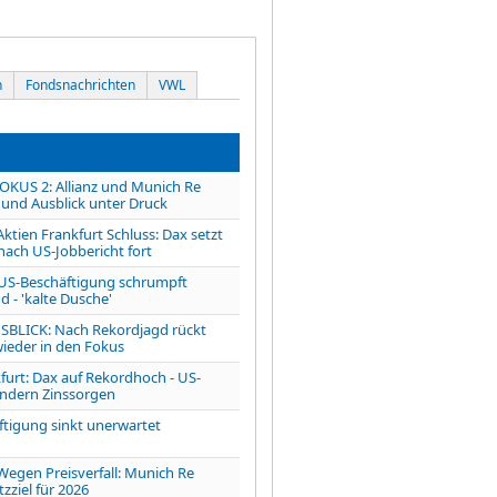
n
Fondsnachrichten
VWL
OKUS 2: Allianz und Munich Re
 und Ausblick unter Druck
ien Frankfurt Schluss: Dax setzt
nach US-Jobbericht fort
S-Beschäftigung schrumpft
 - 'kalte Dusche'
LICK: Nach Rekordjagd rückt
wieder in den Fokus
furt: Dax auf Rekordhoch - US-
ndern Zinssorgen
ftigung sinkt unerwartet
en Preisverfall: Munich Re
ziel für 2026