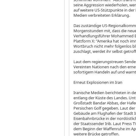
seine Aggression wiederholen, we
auf weitere US-Stützpunkte in der 
Medien verbreiteten Erklärung.
Das zuständige US-Regionalkomma
Morgenstunden mit, dass die neue 
Verhandlungsführer Mohammed Bag
Plattform X: "Amerika hat noch im
Wortbruch nicht mehr folgenlos bl
zuschlagt, werdet ihr selbst getrof
Laut dem regierungstreuen Sender 
Vereinten Nationen nach den erne
sofortigem Handeln auf und warn
Erneut Explosionen im Iran
Iranische Medien berichteten in d
entlang der Küste des Landes. Un
Großstadt Bandar Abbas, der Hafe
Persischen Golf gegeben. Laut der
Gebäude am Flughafen der Stadt I
Eisenbahnbrücke in der nordöstli
der Staatssender Irib. Laut Press T
dem Beginn der Waffenruhe im Apr
weitere Brücke getroffen.