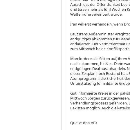
Ausschluss der Öffentlichkeit bee
und Israel mehr als fünf Wochen Kr
Waffenruhe vereinbart wurde.
Iran will erst verhandeln, wenn D
Laut Irans Außenminister Araghtsc
endgültiges Abkommen zur Beend
andauerten. Der Vermittlerstaat P
zum Mittwoch beide Konfliktparte
Man fordere alle Seiten auf, ih
nachzukommen, hieß es. Darin war
endgültigen Deal auszuhandeln. Na
dieser Zeitplan noch Bestand hat. 
Atomprogramm, die Sicherheit der 
Unterstützung für militante Grupp
Gut informierte Kreise in der pak
Mittwoch Sorgen zurückgewiesen, 
Verhandlungsprozess gefährden. 
Pakistan möglich. Auch die katari
Quelle: dpa-AFX