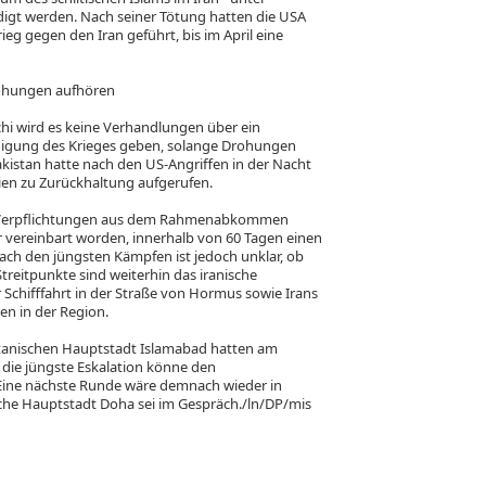
rdigt werden. Nach seiner Tötung hatten die USA
ieg gegen den Iran geführt, bis im April eine
rohungen aufhören
hi wird es keine Verhandlungen über ein
igung des Krieges geben, solange Drohungen
akistan hatte nach den US-Angriffen in der Nacht
ien zu Zurückhaltung aufgerufen.
ren Verpflichtungen aus dem Rahmenabkommen
 vereinbart worden, innerhalb von 60 Tagen einen
ch den jüngsten Kämpfen ist jedoch unklar, ob
Streitpunkte sind weiterhin das iranische
Schifffahrt in der Straße von Hormus sowie Irans
en in der Region.
istanischen Hauptstadt Islamabad hatten am
die jüngste Eskalation könne den
Eine nächste Runde wäre demnach wieder in
sche Hauptstadt Doha sei im Gespräch./ln/DP/mis