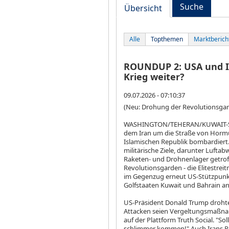
Suche
Übersicht
Alle
Topthemen
Marktberich
ROUNDUP 2: USA und Ir
Krieg weiter?
09.07.2026 - 07:10:37
(Neu: Drohung der Revolutionsga
WASHINGTON/TEHERAN/KUWAIT-STAD
dem Iran um die Straße von Hormus 
Islamischen Republik bombardiert.
militärische Ziele, darunter Luf
Raketen- und Drohnenlager getroffe
Revolutionsgarden - die Elitestre
im Gegenzug erneut US-Stützpunk
Golfstaaten Kuwait und Bahrain an
US-Präsident Donald Trump drohte 
Attacken seien Vergeltungsmaßnah
auf der Plattform Truth Social. "Sol
schlimmer kommen!" Auch Irans Re