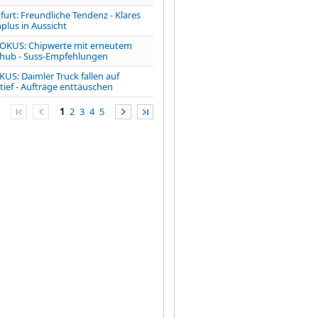
furt: Freundliche Tendenz - Klares
lus in Aussicht
OKUS: Chipwerte mit erneutem
hub - Suss-Empfehlungen
US: Daimler Truck fallen auf
ief - Aufträge enttäuschen
1
2
3
4
5