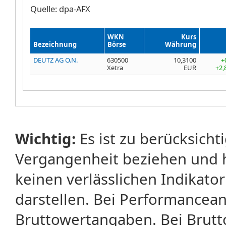
Quelle: dpa-AFX
WKN
Kurs
Bezeichnung
Börse
Währung
DEUTZ AG O.N.
630500
10,3100
+
Xetra
EUR
+2,
Wichtig:
Es ist zu berücksicht
Vergangenheit beziehen und 
keinen verlässlichen Indikator
darstellen. Bei Performancean
Bruttowertangaben. Bei Brut