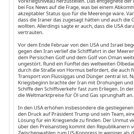
Vorkriegsniveau herzustellen. Das entgegnete der
bei Fox News auf die Frage, was bei einem Abkom
akzeptabler Status quo für die Meerenge wäre. Va
dass die Iraner das zugesagt hätten und auch die 
wollten. Allerdings sagte er auch, dass die USA dar
vertrauten.
Vor dem Ende Februar von den USA und Israel be
gegen den Iran verlief die Schifffahrt in der Meer
dem Persischen Golf und dem Golf von Oman wei
ungestört. Rund ein Fünftel des weltweiten Ölbeda
durch die Straße von Hormus befördert, die auch f
Transport von Flüssiggas und Dünger zentral ist. 
Kriegsbeginn brachte der Iran mit Drohungen und 
Schiffe den Schiffsverkehr fast zum Erliegen. In der
die Weltmarktpreise für Öl und Gas sprunghaft an.
In den USA erhöhen insbesondere die gestiegenen
den Druck auf Präsident Trump und sein Team, eine
Lösung für ein Kriegsende zu finden. Der Unmut vi
über den Preisanstieg kommt den Republikanern v
Zwischenwahlen zum US-Kongress in weniger als 