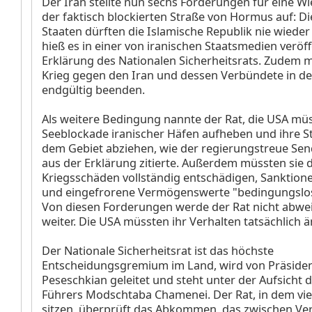
Der Iran stellte nun sechs Forderungen für eine W
der faktisch blockierten Straße von Hormus auf: Di
Staaten dürften die Islamische Republik nie wiede
hieß es in einer von iranischen Staatsmedien veröff
Erklärung des Nationalen Sicherheitsrats. Zudem 
Krieg gegen den Iran und dessen Verbündete in de
endgültig beenden.
Als weitere Bedingung nannte der Rat, die USA müs
Seeblockade iranischer Häfen aufheben und ihre St
dem Gebiet abziehen, wie der regierungstreue Sen
aus der Erklärung zitierte. Außerdem müssten sie d
Kriegsschäden vollständig entschädigen, Sanktio
und eingefrorene Vermögenswerte "bedingungslos
Von diesen Forderungen werde der Rat nicht abwei
weiter. Die USA müssten ihr Verhalten tatsächlich 
Der Nationale Sicherheitsrat ist das höchste
Entscheidungsgremium im Land, wird von Präside
Peseschkian geleitet und steht unter der Aufsicht 
Führers Modschtaba Chamenei. Der Rat, in dem vie
sitzen, überprüft das Abkommen, das zwischen Ver