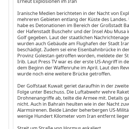
Erneut Explosionen im Iran
Iranische Medien berichteten in der Nacht von Exp
mehreren Gebieten entlang der Küste des Landes.
habe es Detonationen im Bereich der Großstadt B
der Hafenstadt Buschehr und der Insel Abu Musa 
Golf gegeben. Laut der staatlichen Nachrichtenage
wurden auch Gebäude am Flughafen der Stadt Ira
beschädigt. Zudem sei eine Eisenbahnbrücke in de
Provinz Golestan getroffen worden, meldete der S
Irib. Laut Press TV war es der erste US-Angriff in de
dem Beginn der Waffenruhe im April. Laut den Rev
wurde noch eine weitere Brücke getroffen.
Der Golfstaat Kuwait geriet daraufhin in der zweite
Folge unter Beschuss. Die Luftabwehr wehre Rake
Drohnenangriffe ab, teilte die Armee mit. Details g
nicht. Auch in Bahrain heulten wie in der Nacht zuv
Alarmsirenen. Beide Länder beherbergen US-Militä
wenige Hundert Kilometer vom Iran entfernt liegen
Streit um Straße von Hormus eskaliert