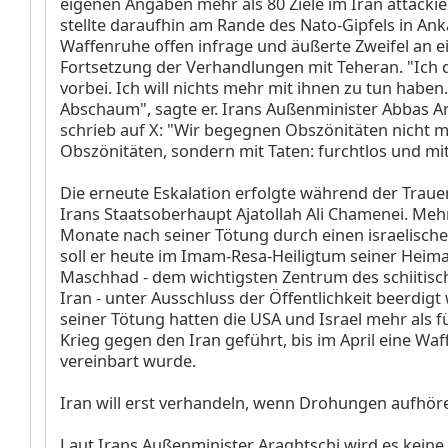
eigenen Angaben mehr als 80 Ziele im Iran attacki
stellte daraufhin am Rande des Nato-Gipfels in Ank
Waffenruhe offen infrage und äußerte Zweifel an e
Fortsetzung der Verhandlungen mit Teheran. "Ich d
vorbei. Ich will nichts mehr mit ihnen zu tun haben.
Abschaum", sagte er. Irans Außenminister Abbas A
schrieb auf X: "Wir begegnen Obszönitäten nicht m
Obszönitäten, sondern mit Taten: furchtlos und m
Die erneute Eskalation erfolgte während der Trauer
Irans Staatsoberhaupt Ajatollah Ali Chamenei. Mehr
Monate nach seiner Tötung durch einen israelische
soll er heute im Imam-Resa-Heiligtum seiner Heima
Maschhad - dem wichtigsten Zentrum des schiitisc
Iran - unter Ausschluss der Öffentlichkeit beerdig
seiner Tötung hatten die USA und Israel mehr als 
Krieg gegen den Iran geführt, bis im April eine Wa
vereinbart wurde.
Iran will erst verhandeln, wenn Drohungen aufhör
Laut Irans Außenminister Araghtschi wird es keine