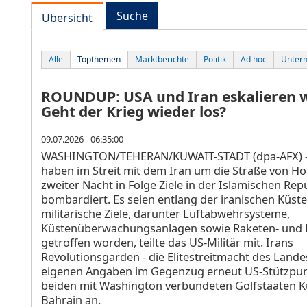
Suche
Übersicht
Alle
Topthemen
Marktberichte
Politik
Ad hoc
Unter
ROUNDUP: USA und Iran eskalieren w
Geht der Krieg wieder los?
09.07.2026 - 06:35:00
WASHINGTON/TEHERAN/KUWAIT-STADT (dpa-AFX) -
haben im Streit mit dem Iran um die Straße von H
zweiter Nacht in Folge Ziele in der Islamischen Rep
bombardiert. Es seien entlang der iranischen Küst
militärische Ziele, darunter Luftabwehrsysteme,
Küstenüberwachungsanlagen sowie Raketen- und
getroffen worden, teilte das US-Militär mit. Irans
Revolutionsgarden - die Elitestreitmacht des Landes
eigenen Angaben im Gegenzug erneut US-Stützpun
beiden mit Washington verbündeten Golfstaaten K
Bahrain an.