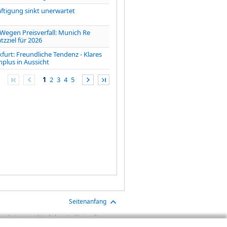
ftigung sinkt unerwartet
gen Preisverfall: Munich Re
zziel für 2026
furt: Freundliche Tendenz - Klares
lus in Aussicht
1
2
3
4
5
Seitenanfang
n keinen verlässlichen Indikator für
aben sind Transaktionskosten (wie z.B.