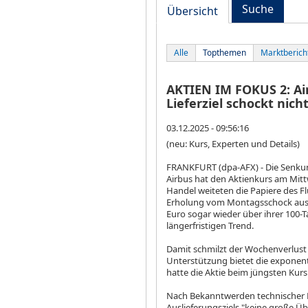
Suche
Übersicht
Alle
Topthemen
Marktberich
AKTIEN IM FOKUS 2: Air
Lieferziel schockt nich
03.12.2025 - 09:56:16
(neu: Kurs, Experten und Details)
FRANKFURT (dpa-AFX) - Die Senkung
Airbus
hat den Aktienkurs am Mittw
Handel weiteten die Papiere des 
Erholung vom Montagsschock aus. Z
Euro sogar wieder über ihrer 100-T
längerfristigen Trend.
Damit schmilzt der Wochenverlust 
Unterstützung bietet die exponenti
hatte die Aktie beim jüngsten Kurs
Nach Bekanntwerden technischer 
Auslieferungsziels "keine große Üb