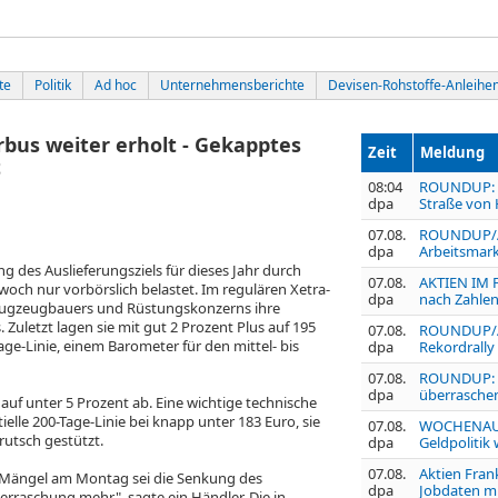
te
Politik
Ad hoc
Unternehmensberichte
Devisen-Rohstoffe-Anleihe
bus weiter erholt - Gekapptes
Zeit
Meldung
t
08:04
ROUNDUP: S
dpa
Straße von
07.08.
ROUNDUP/Ak
dpa
Arbeitsmark
 des Auslieferungsziels für dieses Jahr durch
07.08.
AKTIEN IM F
och nur vorbörslich belastet. Im regulären Xetra-
dpa
nach Zahlen
Flugzeugbauers und Rüstungskonzerns ihre
uletzt lagen sie mit gut 2 Prozent Plus auf 195
07.08.
ROUNDUP/Akt
age-Linie, einem Barometer für den mittel- bis
dpa
Rekordrally
07.08.
ROUNDUP: U
dpa
überraschen
auf unter 5 Prozent ab. Eine wichtige technische
elle 200-Tage-Linie bei knapp unter 183 Euro, sie
07.08.
WOCHENAUSB
rutsch gestützt.
dpa
Geldpolitik
07.08.
Aktien Fran
Mängel am Montag sei die Senkung des
dpa
Jobdaten m
erraschung mehr", sagte ein Händler. Die in