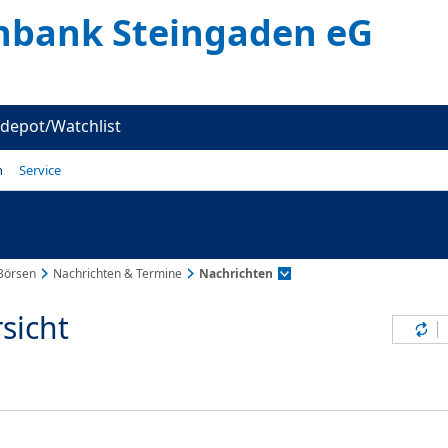
enbank Steingaden eG
depot/Watchlist
n
Service
Börsen
Nachrichten & Termine
Nachrichten
sicht
Inh