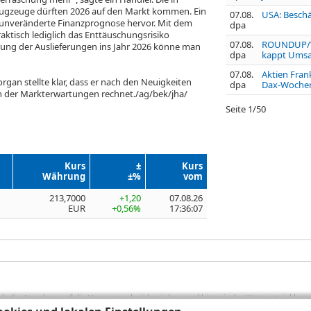
Flugzeuge dürften 2026 auf den Markt kommen. Ein
07.08.
USA: Beschä
 unveränderte Finanzprognose hervor. Mit dem
dpa
raktisch lediglich das Enttäuschungsrisiko
07.08.
ROUNDUP/We
rung der Auslieferungen ins Jahr 2026 könne man
dpa
kappt Umsat
07.08.
Aktien Frank
gan stellte klar, dass er nach den Neuigkeiten
dpa
Dax-Wochenp
 der Markterwartungen rechnet./ag/bek/jha/
Seite
1
/
50
Kurs
±
Kurs
Währung
±%
vom
213,7000
+1,20
07.08.26
EUR
+0,56%
17:36:07
sich die Angaben auf die Vergangenheit beziehen und historische Wertentwicklunge
rformanceangaben handelt es sich stets um Bruttowertangaben. Bei Bruttowertang