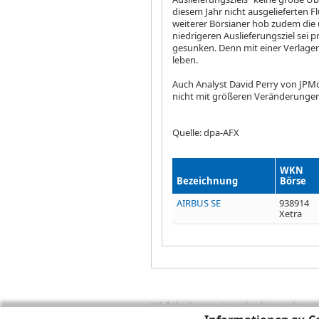
diesem Jahr nicht ausgelieferten 
weiterer Börsianer hob zudem die
niedrigeren Auslieferungsziel sei p
gesunken. Denn mit einer Verlage
leben.
Auch Analyst David Perry von JPMor
nicht mit größeren Veränderungen
Quelle: dpa-AFX
WKN
Bezeichnung
Börse
AIRBUS SE
938914
Xetra
Wichtig:
Es ist zu berücksichtigen, dass 
zukünftige Ergebnisse darstellen. Bei Pe