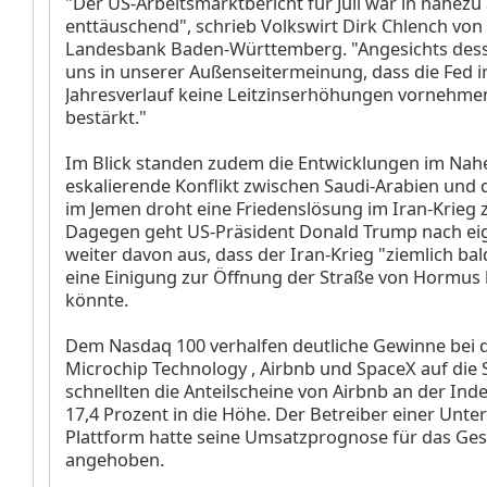
"Der US-Arbeitsmarktbericht für Juli war in nahezu
enttäuschend", schrieb Volkswirt Dirk Chlench von
Landesbank Baden-Württemberg. "Angesichts dess
uns in unserer Außenseitermeinung, dass die Fed 
Jahresverlauf keine Leitzinserhöhungen vornehmen
bestärkt."
Im Blick standen zudem die Entwicklungen im Nah
eskalierende Konflikt zwischen Saudi-Arabien und d
im Jemen droht eine Friedenslösung im Iran-Krieg 
Dagegen geht US-Präsident Donald Trump nach e
weiter davon aus, dass der Iran-Krieg "ziemlich ba
eine Einigung zur Öffnung der Straße von Hormus
könnte.
Dem Nasdaq 100 verhalfen deutliche Gewinne bei 
Microchip Technology
, Airbnb
und SpaceX
auf die
schnellten die Anteilscheine von Airbnb an der Ind
17,4 Prozent in die Höhe. Der Betreiber einer Unte
Plattform hatte seine Umsatzprognose für das Ge
angehoben.