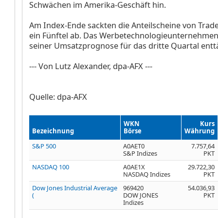
Schwächen im Amerika-Geschäft hin.
Am Index-Ende sackten die Anteilscheine von Trad
ein Fünftel ab. Das Werbetechnologieunternehmen
seiner Umsatzprognose für das dritte Quartal entt
--- Von Lutz Alexander, dpa-AFX ---
Quelle: dpa-AFX
WKN
Kurs
Bezeichnung
Börse
Währung
S&P 500
A0AET0
7.757,64
S&P Indizes
PKT
NASDAQ 100
A0AE1X
29.722,30
NASDAQ Indizes
PKT
Dow Jones Industrial Average
969420
54.036,93
(
DOW JONES
PKT
Indizes