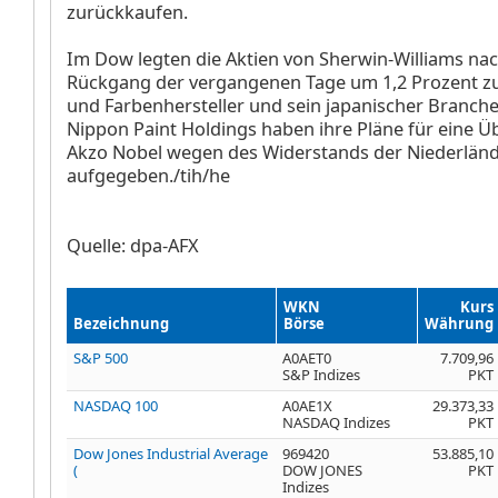
zurückkaufen.
Im Dow legten die Aktien von Sherwin-Williams
nac
Rückgang der vergangenen Tage um 1,2 Prozent zu
und Farbenhersteller und sein japanischer Branch
Nippon Paint Holdings
haben ihre Pläne für eine 
Akzo Nobel
wegen des Widerstands der Niederlän
aufgegeben./tih/he
Quelle: dpa-AFX
WKN
Kurs
Bezeichnung
Börse
Währung
S&P 500
A0AET0
7.709,96
S&P Indizes
PKT
NASDAQ 100
A0AE1X
29.373,33
NASDAQ Indizes
PKT
Dow Jones Industrial Average
969420
53.885,10
(
DOW JONES
PKT
Indizes