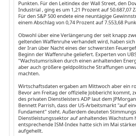
Punkten. Für den Leitindex der Wall Street, den Do
Industrial
, ging es um 1,21 Prozent auf 50.687,07 
Für den S&P 500
endete eine neuntägige Gewinnst
einem Abschlag von 0,74 Prozent auf 7.553,68 Punk
Obwohl über eine Verlängerung der seit knapp zw
geltenden Waffenruhe verhandelt wird, haben sich
der Iran über Nacht eines der schwersten Feuergef
Beginn der Waffenruhe geliefert. Experten von UB
"Wachstumsrisiken durch einen anhaltenden Energ
aber auch größere geldpolitische Straffungen unw
machten.
Wirtschaftsdaten ergaben am Mittwoch aber ein ro
Bevor am Freitag der offizielle Jobbericht kommt, 
des privaten Dienstleisters ADP laut dem JPMorg
Bennett Parrish, dass der US-Arbeitsmarkt "auf ei
Fundament" steht. Außerdem deuteten Stimmung
Dienstleistungssektor auf anhaltendes Wachstum h
entsprechende ISM-Index hatte sich im Mai stärker
aufgehellt.