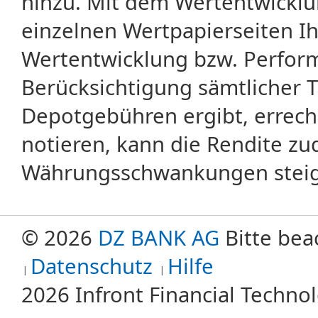
hinzu. Mit dem Wertentwicklu
einzelnen Wertpapierseiten Ihr
Wertentwicklung bzw. Perform
Berücksichtigung sämtlicher 
Depotgebühren ergibt, errech
notieren, kann die Rendite zu
Währungsschwankungen steige
© 2026
DZ BANK AG
Bitte bea
Datenschutz
Hilfe
2026 Infront Financial Techn