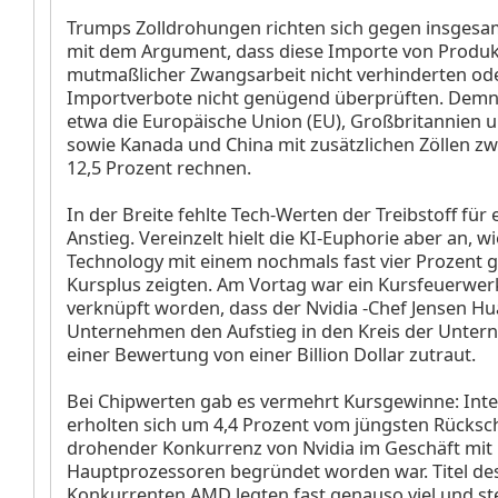
Trumps Zolldrohungen richten sich gegen insgesa
mit dem Argument, dass diese Importe von Produ
mutmaßlicher Zwangsarbeit nicht verhinderten od
Importverbote nicht genügend überprüften. Dem
etwa die Europäische Union (EU), Großbritannien 
sowie Kanada und China mit zusätzlichen Zöllen z
12,5 Prozent rechnen.
In der Breite fehlte Tech-Werten der Treibstoff für
Anstieg. Vereinzelt hielt die KI-Euphorie aber an, w
Technology
mit einem nochmals fast vier Prozent 
Kursplus zeigten. Am Vortag war ein Kursfeuerwer
verknüpft worden, dass der Nvidia
-Chef Jensen H
Unternehmen den Aufstieg in den Kreis der Unter
einer Bewertung von einer Billion Dollar zutraut.
Bei Chipwerten gab es vermehrt Kursgewinne: Inte
erholten sich um 4,4 Prozent vom jüngsten Rücksch
drohender Konkurrenz von Nvidia im Geschäft mit 
Hauptprozessoren begründet worden war. Titel des
Konkurrenten AMD
legten fast genauso viel und st