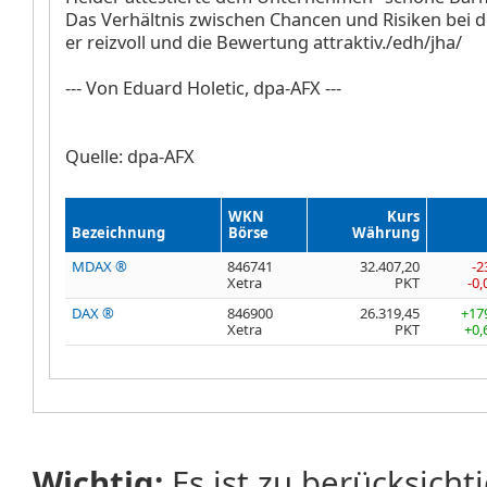
Das Verhältnis zwischen Chancen und Risiken bei de
er reizvoll und die Bewertung attraktiv./edh/jha/
--- Von Eduard Holetic, dpa-AFX ---
Quelle: dpa-AFX
WKN
Kurs
Bezeichnung
Börse
Währung
MDAX ®
846741
32.407,20
-2
Xetra
PKT
-0
DAX ®
846900
26.319,45
+17
Xetra
PKT
+0,
Wichtig:
Es ist zu berücksicht