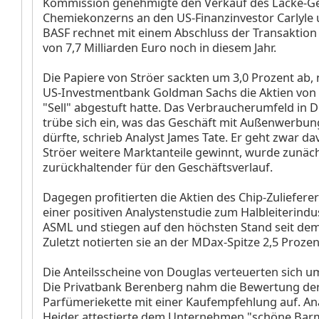
Kommission genehmigte den Verkauf des Lacke-Ge
Chemiekonzerns an den US-Finanzinvestor Carlyle 
BASF rechnet mit einem Abschluss der Transaktio
von 7,7 Milliarden Euro noch in diesem Jahr.
Die Papiere von Ströer
sackten um 3,0 Prozent ab,
US-Investmentbank Goldman Sachs die Aktien von 
"Sell" abgestuft hatte. Das Verbraucherumfeld in 
trübe sich ein, was das Geschäft mit Außenwerbu
dürfte, schrieb Analyst James Tate. Er geht zwar da
Ströer weitere Marktanteile gewinnt, wurde zunäc
zurückhaltender für den Geschäftsverlauf.
Dagegen profitierten die Aktien des Chip-Zuliefere
einer positiven Analystenstudie zum Halbleiterindu
ASML
und stiegen auf den höchsten Stand seit dem
Zuletzt notierten sie an der MDax-Spitze 2,5 Prozen
Die Anteilsscheine von Douglas
verteuerten sich um
Die Privatbank Berenberg nahm die Bewertung de
Parfümeriekette mit einer Kaufempfehlung auf. An
Heider attestierte dem Unternehmen "schöne Barmi