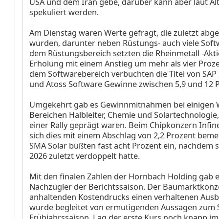
USA und dem Iran gebe, darüber kann aber laut A
spekuliert werden.
Am Dienstag waren Werte gefragt, die zuletzt abg
wurden, darunter neben Rüstungs- auch viele Soft
dem Rüstungsbereich setzten die Rheinmetall
-Akt
Erholung mit einem Anstieg um mehr als vier Proze
dem Softwarebereich verbuchten die Titel von SAP
und Atoss Software
Gewinne zwischen 5,9 und 12 P
Umgekehrt gab es Gewinnmitnahmen bei einigen 
Bereichen Halbleiter, Chemie und Solartechnologie, 
einer Rally geprägt waren. Beim Chipkonzern Infi
sich dies mit einem Abschlag von 2,2 Prozent bemer
SMA Solar
büßten fast acht Prozent ein, nachdem s
2026 zuletzt verdoppelt hatte.
Mit den finalen Zahlen der Hornbach Holding
gab e
Nachzügler der Berichtssaison. Der Baumarktkon
anhaltenden Kostendrucks einen verhaltenen Ausbl
wurde begleitet von ermutigenden Aussagen zum St
Frühjahrssaison. Lag der erste Kurs noch knapp im