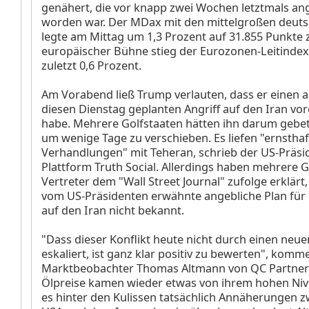
genähert, die vor knapp zwei Wochen letztmals an
worden war. Der MDax
mit den mittelgroßen deut
legte am Mittag um 1,3 Prozent auf 31.855 Punkte 
europäischer Bühne stieg der Eurozonen-Leitinde
zuletzt 0,6 Prozent.
Am Vorabend ließ Trump verlauten, dass er einen a
diesen Dienstag geplanten Angriff auf den Iran vo
habe. Mehrere Golfstaaten hätten ihn darum gebet
um wenige Tage zu verschieben. Es liefen "ernsthaf
Verhandlungen" mit Teheran, schrieb der US-Präsi
Plattform Truth Social. Allerdings haben mehrere G
Vertreter dem "Wall Street Journal" zufolge erklärt,
vom US-Präsidenten erwähnte angebliche Plan für 
auf den Iran nicht bekannt.
"Dass dieser Konflikt heute nicht durch einen neue
eskaliert, ist ganz klar positiv zu bewerten", komm
Marktbeobachter Thomas Altmann von QC Partners
Ölpreise kamen wieder etwas von ihrem hohen Niv
es hinter den Kulissen tatsächlich Annäherungen 