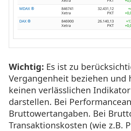
Xetra
PKT
+0,
MDAX ®
846741
32.431,12
+
Xetra
PKT
+0,
DAX ®
846900
26.140,13
+1
Xetra
PKT
+0,
Wichtig:
Es ist zu berücksicht
Vergangenheit beziehen und 
keinen verlässlichen Indikator
darstellen. Bei Performancean
Bruttowertangaben. Bei Brut
Transaktionskosten (wie z.B.