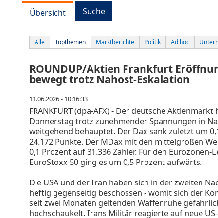
Suche
Übersicht
Alle
Topthemen
Marktberichte
Politik
Ad hoc
Unter
ROUNDUP/Aktien Frankfurt Eröffnun
bewegt trotz Nahost-Eskalation
11.06.2026 - 10:16:33
FRANKFURT (dpa-AFX) - Der deutsche Aktienmarkt 
Donnerstag trotz zunehmender Spannungen in Na
weitgehend behauptet. Der Dax
sank zuletzt um 0,
24.172 Punkte. Der MDax
mit den mittelgroßen W
0,1 Prozent auf 31.336 Zähler. Für den Eurozonen-L
EuroStoxx 50
ging es um 0,5 Prozent aufwärts.
Die USA und der Iran haben sich in der zweiten Nac
heftig gegenseitig beschossen - womit sich der Konf
seit zwei Monaten geltenden Waffenruhe gefährlic
hochschaukelt. Irans Militär reagierte auf neue US