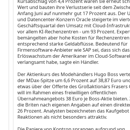
Kursabschlag von 4,4 Prozent waren sie erneut sc
Wert und bauten ihre Verlustserie seit dem Zwisc
Anfang Juni auf nunmehr gut 17 Prozent aus. Der 
und Datencenter-Konzern Oracle steigerte im vier
Geschäftsquartal den Umsatz mit Cloud-Infrastrukt
vor allem KI-Rechenzentren - um 93 Prozent. Exper
bemängelten aber hohe Kosten für Rechenzentren
entsprechend starke Geldabflüsse. Bedeutend für
Firmensoftware-Anbieter wie SAP sei, dass sich das
Erlöswachstum der Amerikaner im Cloud-Softwareb
verlangsamt habe, sagte ein Händler.
Der Aktienkurs des Modehändlers Hugo Boss
vert
der MDax-Spitze um 6,6 Prozent auf 38,87 Euro und
etwas über der Offerte des Großaktionärs Fraser
will im Rahmen eines freiwilligen öffentlichen
Übernahmeangebots 38 Euro je Boss-Aktie bieten.
die Briten nach eigenen Angaben auf einen direkten
26 Prozent. Analysten bezeichneten das Kaufgebot 
Reaktionen als nicht besonders attraktiv.
Die Papiere von Kontron
sprangen aufgrund von