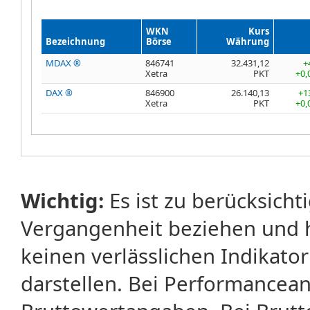
WKN
Kurs
Bezeichnung
Börse
Währung
MDAX ®
846741
32.431,12
+
Xetra
PKT
+0,
DAX ®
846900
26.140,13
+1
Xetra
PKT
+0,
Wichtig:
Es ist zu berücksicht
Vergangenheit beziehen und 
keinen verlässlichen Indikator
darstellen. Bei Performancean