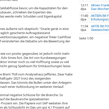
12:11
Aktien Frank
eldabflüsse bevor, um die Kapazitäten für den
dpa
Dax-Wochenp
bauen, schrieben die Experten des
11:40
AKTIEN IM F
 Das werde mehr Schulden und Eigenkapital
dpa
Erholungssc
11:34
AKTIE IM FOK
s äußerte sich skeptisch: "Oracle gerät in eine
dpa
Zweiwochent
traglich gesicherte Auftragsbestand
estitionsausgaben, ein negativer freier Cashflow
Seite
1
/
50
f veränderten die Debatte um die Bewertung der
 wie vor positiv gegenüber, ist jedoch nicht mehr
n", fuhr Innes fort. Die Art von Kursbewegungen
ektor immer noch zu viel Hoffnung sowie zu viel
nicht genug Spielraum für Enttäuschungen lasse.
e Brent Thill vom Analysehaus Jefferies. Zwar habe
häftsjahr 2027 trotz des steigenden
lassen. Das könnte die Bullen unter den Anlegern
 nach einer Aufstockung im weiteren Verlauf.
inmal negative Schlüsse für die Branche. So
auf die Baubranche spezialisierten
6 Prozent ein. Die Papiere von SAP
weiteten ihre
en als Schlusslicht im Dax
um gut 4,1 Prozent auf