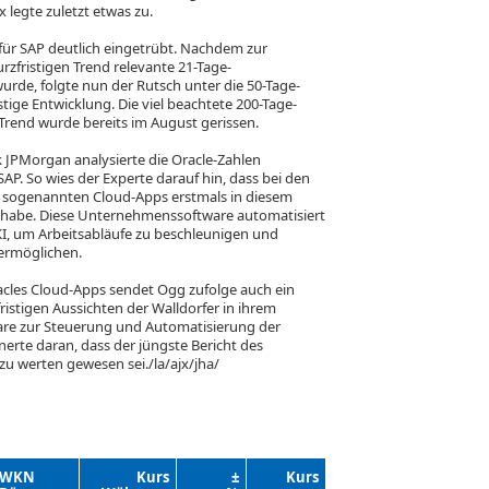
 legte zuletzt etwas zu.
d für SAP deutlich eingetrübt. Nachdem zur
rzfristigen Trend relevante 21-Tage-
wurde, folgte nun der Rutsch unter die 50-Tage-
istige Entwicklung. Die viel beachtete 200-Tage-
n Trend wurde bereits im August gerissen.
 JPMorgan analysierte die Oracle-Zahlen
 SAP. So wies der Experte darauf hin, dass bei den
 sogenannten Cloud-Apps erstmals in diesem
 habe. Diese Unternehmenssoftware automatisiert
 KI, um Arbeitsabläufe zu beschleunigen und
ermöglichen.
cles Cloud-Apps sendet Ogg zufolge auch ein
zfristigen Aussichten der Walldorfer in ihrem
re zur Steuerung und Automatisierung der
nerte daran, dass der jüngste Bericht des
 zu werten gewesen sei./la/ajx/jha/
WKN
Kurs
±
Kurs