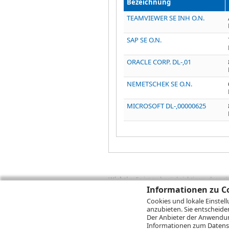
Bezeichnung
TEAMVIEWER SE INH O.N.
SAP SE O.N.
ORACLE CORP. DL-,01
NEMETSCHEK SE O.N.
MICROSOFT DL-,00000625
Wichtig:
Es ist zu berücksichtigen, dass 
zukünftige Ergebnisse darstellen. Bei Pe
Informationen zu Co
Provisionen, Gebühren und andere Entgelte
Cookies und lokale Einstel
Depotgebühren hinzu. Mit dem Wertentwick
anzubieten. Sie entscheide
Performance, die sich unter Berücksichti
Der Anbieter der Anwendung
kann die Rendite zudem infolge von Währ
Informationen zum
Datens