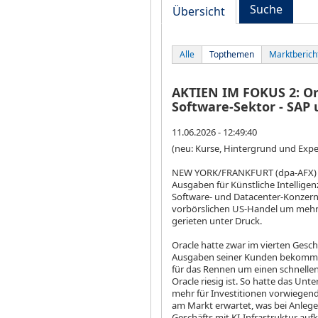
Suche
Übersicht
Alle
Topthemen
Marktberich
AKTIEN IM FOKUS 2: O
Software-Sektor - SAP 
11.06.2026 - 12:49:40
(neu: Kurse, Hintergrund und Exp
NEW YORK/FRANKFURT (dpa-AFX) - Z
Ausgaben für Künstliche Intellige
Software- und Datacenter-Konzern
vorbörslichen US-Handel um mehr 
gerieten unter Druck.
Oracle hatte zwar im vierten Gesc
Ausgaben seiner Kunden bekommen.
für das Rennen um einen schnelle
Oracle riesig ist. So hatte das U
mehr für Investitionen vorwiegend
am Markt erwartet, was bei Anleger
Geschäfts mit KI-Infrastruktur au