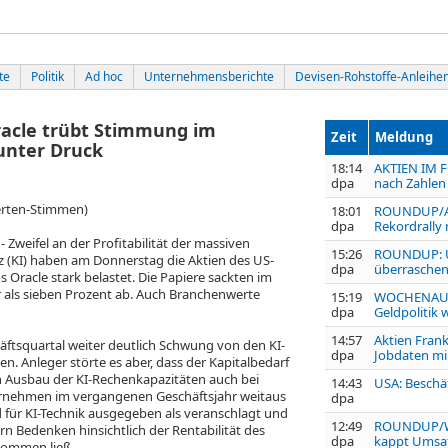
te
Politik
Ad hoc
Unternehmensberichte
Devisen-Rohstoffe-Anleihe
racle trübt Stimmung im
Zeit
Meldung
unter Druck
18:14
AKTIEN IM F
dpa
nach Zahlen
erten-Stimmen)
18:01
ROUNDUP/Akt
dpa
Rekordrally 
weifel an der Profitabilität der massiven
15:26
ROUNDUP: U
nz (KI) haben am Donnerstag die Aktien des US-
dpa
überraschend
s Oracle
stark belastet. Die Papiere sackten im
als sieben Prozent ab. Auch Branchenwerte
15:19
WOCHENAUSB
dpa
Geldpolitik 
14:57
Aktien Frank
häftsquartal weiter deutlich Schwung von den KI-
dpa
Jobdaten mi
 Anleger störte es aber, dass der Kapitalbedarf
n Ausbau der KI-Rechenkapazitäten auch bei
14:43
USA: Beschä
nternehmen im vergangenen Geschäftsjahr weitaus
dpa
 für KI-Technik ausgegeben als veranschlagt und
12:49
ROUNDUP/Weg
n Bedenken hinsichtlich der Rentabilität des
dpa
kappt Umsatz
fkommen ließ.