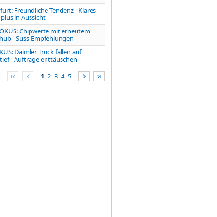
furt: Freundliche Tendenz - Klares
lus in Aussicht
OKUS: Chipwerte mit erneutem
hub - Suss-Empfehlungen
US: Daimler Truck fallen auf
ief - Aufträge enttäuschen
1
2
3
4
5