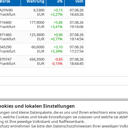
Börse
Währung
±%
vom
A2YN90
6,5300
+0,15
07.08.26
Frankfurt
EUR
+2,27%
16:43:26
716460
177,9000
+5,86
07.08.26
Frankfurt
EUR
+3,41%
19:16:06
871460
125,3600
+0,96
07.08.26
Frankfurt
EUR
+0,77%
19:14:54
645290
60,6000
+3,10
07.08.26
Frankfurt
EUR
+5,39%
17:27:54
870747
434,3500
-0,65
07.08.26
Frankfurt
EUR
-0,15%
18:44:45
sich die Angaben auf die Vergangenheit beziehen und historische Wertentwicklunge
rformanceangaben handelt es sich stets um Bruttowertangaben. Bei Bruttowertang
okies und lokalen Einstellungen
), die beim Erwerb von Wertpapieren in der Regel anfallen, nicht berücksichti
lungen sind kleine Datenpakete, die es uns und Ihnen erleichtern eine opti
lungsrechner können Sie auf den einzelnen Wertpapierseiten Ihre individuell b
n, welche Cookies und lokale Einstellungen sie zulassen und welche sie able
gung sämtlicher Transaktionskosten und etwaigen Depotgebühren ergibt, errechne
 ist Ihre jeweilige Volksbank und Raiffeisenbank.
ungsschwankungen steigen oder fallen.
chutz
entnehmen Sie bitte den Datenschutzhinweisen Ihrer jeweiligen Volks