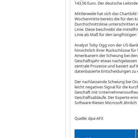
143,56 Euro. Der deutsche Leitindex
Mittlerweile hat sich das Chartbil
Wochenmitte bereits die für den ku
Durchschnittslinie unterschritten 
Linie. Diese beschreibt die mittelfr
Linie als Maß für den langfristige
Analyst Toby Ogg von der US-Bank
hinsichtlich ihrer Rückschlüsse für
Amerikanern der Schwung bei den
Geschäftsjahr etwas nachgelassen
zentrale Prozesse und basiert auf
datenbasierte Entscheidungen zu 
Der nachlassende Schwung bei Ora
leicht negatives Signal für die kur
Geschäft mit Unternehmenssoftwa
Geschäftsabläufe. Der Experte erin
Software-Riesen Microsoft
ähnlich
Quelle: dpa-AFX