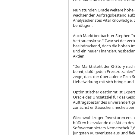
Nun stünden Oracle weitere hohe G
wachsenden Auftragsbestand aufzu
Analysedienstes Vital Knowledge.
benötigen.
Auch Marktbeobachter Stephen Inne
Vertrauenskrise." Zwar sei der ver
beeindruckend, doch die hohen Inv
und ein neuer Finanzierungsbedar
Aktien.
"Der Markt steht der KI-Story nach
bereit, dafür jeden Preis zu zahle
zeige, dass der überlaufene Tech-S
Hebelwirkung mit sich bringe und 
Optimistischer gestimmt ist Expert
Oracle das Umsatzziel für das Gesc
Auftragsbestandes unverändert ge
zunächst enttäuschen, rieche aber
Gleichwohl zogen Investoren erst e
büßten hierzulande die Aktien des 
Softwareanbieters Nemetschek
3,
jüngsten Kursverluste aus und fiel