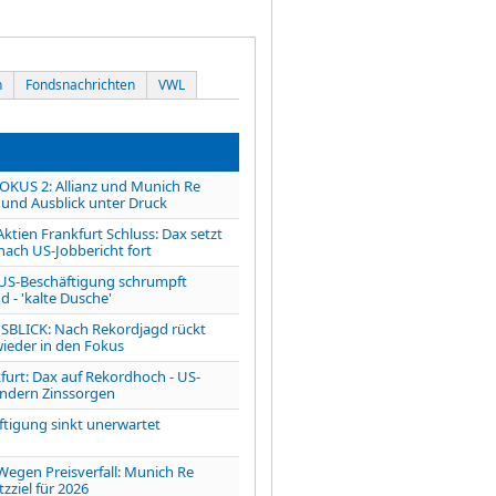
n
Fondsnachrichten
VWL
OKUS 2: Allianz und Munich Re
 und Ausblick unter Druck
ien Frankfurt Schluss: Dax setzt
nach US-Jobbericht fort
S-Beschäftigung schrumpft
 - 'kalte Dusche'
LICK: Nach Rekordjagd rückt
wieder in den Fokus
furt: Dax auf Rekordhoch - US-
ndern Zinssorgen
ftigung sinkt unerwartet
en Preisverfall: Munich Re
ziel für 2026