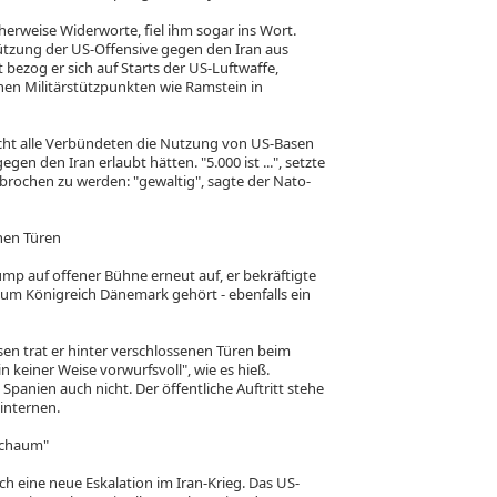
erweise Widerworte, fiel ihm sogar ins Wort.
ützung der US-Offensive gegen den Iran aus
bezog er sich auf Starts der US-Luftwaffe,
en Militärstützpunkten wie Ramstein in
icht alle Verbündeten die Nutzung von US-Basen
egen den Iran erlaubt hätten. "5.000 ist ...", setzte
rochen zu werden: "gewaltig", sagte der Nato-
nen Türen
p auf offener Bühne erneut auf, er bekräftigte
 zum Königreich Dänemark gehört - ebenfalls ein
n trat er hinter verschlossenen Türen beim
in keiner Weise vorwurfsvoll", wie es hieß.
panien auch nicht. Der öffentliche Auftritt stehe
internen.
bschaum"
ch eine neue Eskalation im Iran-Krieg. Das US-