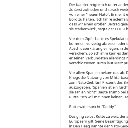
Der Kanzler zeigte sich unter ande
äußerst zufrieden und sprach wei
von einer "neuen Nato". Er meint 
Bord zu halten. "Ich fahre jedenfa
dass wir einen großen Beitrag gel
sie stärker wird", sagte der CDU-Ch
Vor dem Gipfel hatte es Spekulat
kommen, vorzeitig abreisen oder e
Abschlusserklärung einlegen, in der 
versichern. So schlimm kam es dann
er seinen Verbündeten allerdings n
verschlossenen Türen laut Merz pr
Vor allem Spanien bekam das ab. D
Kriegs die Nutzung von Militärbase
zum Nato-Ziel, fünf Prozent des Br
auszugeben. "Spanien ist ein furcht
sie zahlen nicht", sagte Trump bei
Rutte. "Ich will mit ihnen keinen H
Rutte widerspricht "Daddy"
Das ging selbst Rutte zu weit, de
Europäern gilt. Seine Besänftigung
in Den Haag nannte der Nato-Gene