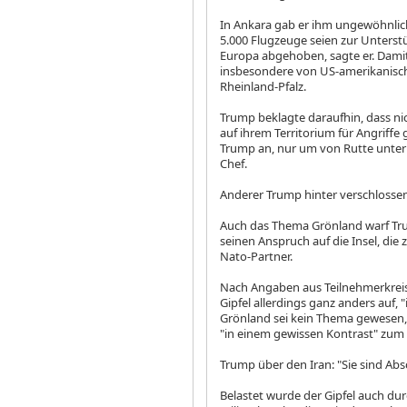
In Ankara gab er ihm ungewöhnlich
5.000 Flugzeuge seien zur Unterst
Europa abgehoben, sagte er. Damit 
insbesondere von US-amerikanisch
Rheinland-Pfalz.
Trump beklagte daraufhin, dass n
auf ihrem Territorium für Angriffe g
Trump an, nur um von Rutte unterb
Chef.
Anderer Trump hinter verschlosse
Auch das Thema Grönland warf Trum
seinen Anspruch auf die Insel, die
Nato-Partner.
Nach Angaben aus Teilnehmerkreise
Gipfel allerdings ganz anders auf, "
Grönland sei kein Thema gewesen, S
"in einem gewissen Kontrast" zum 
Trump über den Iran: "Sie sind A
Belastet wurde der Gipfel auch dur