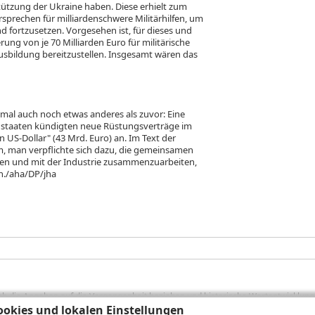
stützung der Ukraine haben. Diese erhielt zum
rsprechen für milliardenschwere Militärhilfen, um
fortzusetzen. Vorgesehen ist, für dieses und
ung von je 70 Milliarden Euro für militärische
sbildung bereitzustellen. Insgesamt wären das
mal auch noch etwas anderes als zuvor: Eine
dstaaten kündigten neue Rüstungsverträge im
 US-Dollar" (43 Mrd. Euro) an. Im Text der
m, man verpflichte sich dazu, die gemeinsamen
en und mit der Industrie zusammenzuarbeiten,
n./aha/DP/jha
sich die Angaben auf die Vergangenheit beziehen und historische Wertentwicklunge
rformanceangaben handelt es sich stets um Bruttowertangaben. Bei Bruttowertang
okies und lokalen Einstellungen