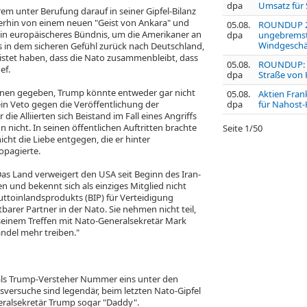
dpa
Umsatz für S
rem unter Berufung darauf in seiner Gipfel-Bilanz
terhin von einem neuen "Geist von Ankara" und
05.08.
ROUNDUP 2:
ein europäischeres Bündnis, um die Amerikaner an
dpa
ungebremst
Windgeschä
lls in dem sicheren Gefühl zurück nach Deutschland,
eistet haben, dass die Nato zusammenbleibt, dass
05.08.
ROUNDUP: Zw
ef.
dpa
Straße von
ionen gegeben, Trump könnte entweder gar nicht
05.08.
Aktien Frank
in Veto gegen die Veröffentlichung der
dpa
für Nahost-
die Alliierten sich Beistand im Fall eines Angriffs
 nicht. In seinen öffentlichen Auftritten brachte
Seite
1
/
50
icht die Liebe entgegen, die er hinter
opagierte.
as Land verweigert den USA seit Beginn des Iran-
n und bekennt sich als einziges Mitglied nicht
uttoinlandsprodukts (BIP) für Verteidigung
barer Partner in der Nato. Sie nehmen nicht teil,
 seinem Treffen mit Nato-Generalsekretär Mark
andel mehr treiben."
r als Trump-Versteher Nummer eins unter den
sversuche sind legendär, beim letzten Nato-Gipfel
ralsekretär Trump sogar "Daddy".