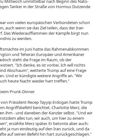
 zu Mittwoch unmittelbar nach Beginn des Nato-
 gegen Tanker in der Straße von Hormus Dutzende
 war von vielen europäischen Verbündeten schon
n, auch wenn sie das Ziel teilen, dass der Iran
f. Das Wiederaufflammen der Kämpfe birgt nun
ündnis zu werden.
chaftsmächte im Juni hatte das Rahmenabkommen
ington und Teheran Europäer und Amerikaner
doch steht die Frage im Raum, ob der
tiert. "Ich denke, es ist vorbei. Ich will nichts
sind Abschaum", wetterte Trump auf eine Frage
. Und er kündigte weitere Angriffe an. "Wir
uch heute Nacht wieder hart treffen."
 beim Prunk-Dinner
t von Präsident Recep Tayyip Erdogan hatte Trump
 Angriffsbefehl berichtet. Charlotte Merz, die
en ihm - und daneben der Kanzler selbst. "Und wir
trotzdem alles tun, wir auch, um hier zu einem
, erzählte Merz später. Er betonte aber auch:
t ja nun eindeutig auf den Iran zurück, und da
fte auf seinen Befehl hin hart zurückgeschlagen."