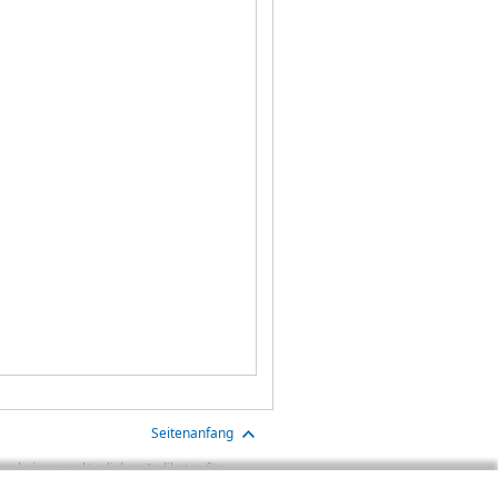
Seitenanfang
n keinen verlässlichen Indikator für
aben sind Transaktionskosten (wie z.B.