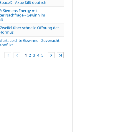
paceX - Aktie fällt deutlich
 Siemens Energy mit
er Nachfrage - Gewinn im
ft
eifel über schnelle Öffnung der
 Hormus
furt: Leichte Gewinne - Zuversicht
Konflikt
1
2
3
4
5