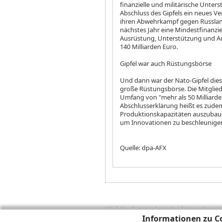
finanzielle und militärische Unter
Abschluss des Gipfels ein neues Ve
ihren Abwehrkampf gegen Russland 
nächstes Jahr eine Mindestfinanzier
Ausrüstung, Unterstützung und Au
140 Milliarden Euro.
Gipfel war auch Rüstungsbörse
Und dann war der Nato-Gipfel dies
große Rüstungsbörse. Die Mitglie
Umfang von "mehr als 50 Milliarden
Abschlusserklärung heißt es zude
Produktionskapazitäten auszubau
um Innovationen zu beschleunige
Quelle: dpa-AFX
Wichtig:
Es ist zu berücksichtigen, dass 
zukünftige Ergebnisse darstellen. Bei Pe
Informationen zu Co