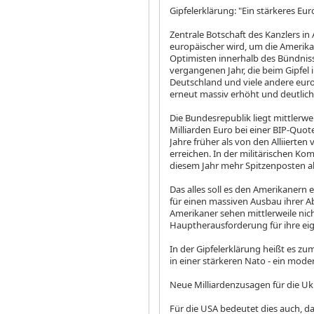
Gipfelerklärung: "Ein stärkeres Eur
Zentrale Botschaft des Kanzlers in 
europäischer wird, um die Amerikane
Optimisten innerhalb des Bündnis
vergangenen Jahr, die beim Gipfel
Deutschland und viele andere eur
erneut massiv erhöht und deutli
Die Bundesrepublik liegt mittlerw
Milliarden Euro bei einer BIP-Quote
Jahre früher als von den Alliierten
erreichen. In der militärischen K
diesem Jahr mehr Spitzenposten al
Das alles soll es den Amerikanern 
für einen massiven Ausbau ihrer A
Amerikaner sehen mittlerweile nic
Hauptherausforderung für ihre eig
In der Gipfelerklärung heißt es z
in einer stärkeren Nato - ein mode
Neue Milliardenzusagen für die Uk
Für die USA bedeutet dies auch, d