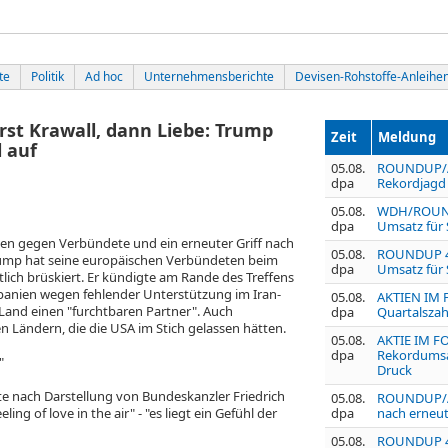
te
Politik
Ad hoc
Unternehmensberichte
Devisen-Rohstoffe-Anleihe
t Krawall, dann Liebe: Trump
Zeit
Meldung
 auf
05.08.
ROUNDUP/Ak
dpa
Rekordjagd 
05.08.
WDH/ROUNDU
dpa
Umsatz für 
ken gegen Verbündete und ein erneuter Griff nach
05.08.
ROUNDUP 4:
rump hat seine europäischen Verbündeten beim
dpa
Umsatz für 
tlich brüskiert. Er kündigte am Rande des Treffens
panien wegen fehlender Unterstützung im Iran-
05.08.
AKTIEN IM F
Land einen "furchtbaren Partner". Auch
dpa
Quartalszah
n Ländern, die die USA im Stich gelassen hätten.
05.08.
AKTIE IM FO
dpa
Rekordumsat
"
Druck
ete nach Darstellung von Bundeskanzler Friedrich
05.08.
ROUNDUP/Akt
ing of love in the air" - "es liegt ein Gefühl der
dpa
nach erneu
05.08.
ROUNDUP 4: