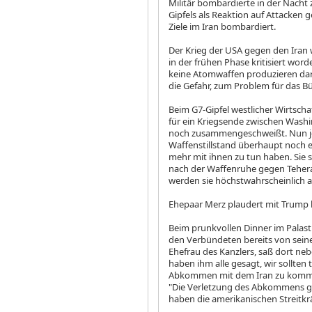
Militär bombardierte in der Nacht
Gipfels als Reaktion auf Attacken
Ziele im Iran bombardiert.
Der Krieg der USA gegen den Iran
in der frühen Phase kritisiert worde
keine Atomwaffen produzieren dar
die Gefahr, zum Problem für das B
Beim G7-Gipfel westlicher Wirts
für ein Kriegsende zwischen Wash
noch zusammengeschweißt. Nun je
Waffenstillstand überhaupt noch exis
mehr mit ihnen zu tun haben. Sie 
nach der Waffenruhe gegen Teheran
werden sie höchstwahrscheinlich a
Ehepaar Merz plaudert mit Trump
Beim prunkvollen Dinner im Palas
den Verbündeten bereits von seinem
Ehefrau des Kanzlers, saß dort neb
haben ihm alle gesagt, wir sollten 
Abkommen mit dem Iran zu kommen"
"Die Verletzung des Abkommens geh
haben die amerikanischen Streitkrä