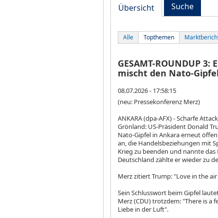
Suche
Übersicht
Alle
Topthemen
Marktberich
GESAMT-ROUNDUP 3: Ers
mischt den Nato-Gipfel
08.07.2026 - 17:58:15
(neu: Pressekonferenz Merz)
ANKARA (dpa-AFX) - Scharfe Attac
Grönland: US-Präsident Donald T
Nato-Gipfel in Ankara erneut öffen
an, die Handelsbeziehungen mit S
Krieg zu beenden und nannte das 
Deutschland zählte er wieder zu de
Merz zitiert Trump: "Love in the air
Sein Schlusswort beim Gipfel laut
Merz (CDU) trotzdem: "There is a feel
Liebe in der Luft".