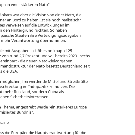
opa in einer stärkeren Nato"
Ankara war aber die Vision von einer Nato, die
r an Bord zu halten. Ist sie noch realistisch?
ses verweisen auf die Entwicklungen im
 in den Hintergrund rückten. So haben
opäische Staaten ihre Verteidigungsausgaben
ch mehr Verantwortung übernommen.
eile mit Ausgaben in Höhe von knapp 125
 von rund 2,7 Prozent und will bereits 2029 - sechs
 vereinbart - die neuen Nato-Zielvorgaben
ommandostruktur der Nato besetzt Deutschland seit
s die USA.
ermöglichen, frei werdende Mittel und Streitkräfte
bschreckung im Indopazifik zu nutzen. Die
ht mehr Russland, sondern China als
enen Sicherheitsinteressen.
um Thema, angestrebt werde "ein stärkeres Europa
rnisiertes Bündnis".
raine
ass die Europäer die Hauptverantwortung für die