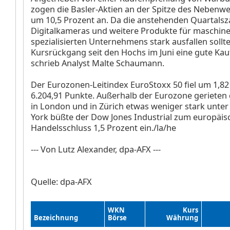
zogen die Basler-Aktien
an der Spitze des Nebenw
um 10,5 Prozent an. Da die anstehenden Quartalsz
Digitalkameras und weitere Produkte für maschine
spezialisierten Unternehmens stark ausfallen sollte
Kursrückgang seit den Hochs im Juni eine gute Kau
schrieb Analyst Malte Schaumann.
Der Eurozonen-Leitindex EuroStoxx 50
fiel um 1,8
6.204,91 Punkte. Außerhalb der Eurozone gerieten d
in London
und in Zürich
etwas weniger stark unter
York büßte der Dow Jones Industrial
zum europäis
Handelsschluss 1,5 Prozent ein./la/he
--- Von Lutz Alexander, dpa-AFX ---
Quelle: dpa-AFX
WKN
Kurs
Bezeichnung
Börse
Währung