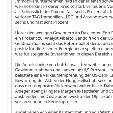
Immobilienunternehmen hatten daher einen schwe
weil hohe Zinsen deren Kredite stark verteuern. V
als Schlusslicht im Dax um fast sechs Prozent ab.
verloren TAG Immobilien
, LEG
und Aroundtown
zw
sechs und fast acht Prozent.
Unter den wenigen Gewinnern im Dax legten Eon-
ein Prozent zu. Analyst Alberto Gandolfi von der U
Goldman Sachs sieht das Reformpaket der deutsc
positiv für die Essener. Energienetze spielten eine z
was für steigende Investitionen in diesen Bereich 
Die Anteilscheine von Lufthansa
litten weiter unter
Gewinnmitnahmen und sanken um 6,5 Prozent. U
belastete eine Verkaufsempfehlung der US-Bank Ci
Bewertung der Aktien der Fluggesellschaft sei eine
dass der temporäre Rückenwind weiter blase. Dabe
Anleger aber geringere Margen akzeptieren und St
ausblenden, hieß es. Zudem weckte der Ölpreisanst
vor anziehenden Kerosinpreisen.
Angetrieben von einer Kaufempfehlung von Warbu