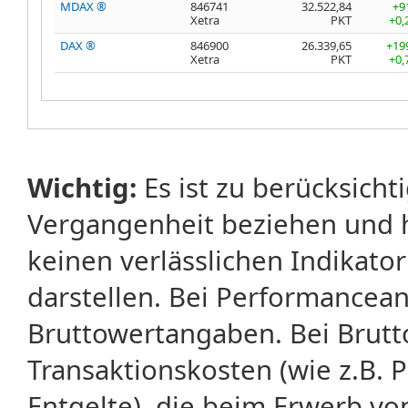
MDAX ®
846741
32.522,84
+9
Xetra
PKT
+0,
DAX ®
846900
26.339,65
+19
Xetra
PKT
+0,
Wichtig:
Es ist zu berücksicht
Vergangenheit beziehen und 
keinen verlässlichen Indikator
darstellen. Bei Performancean
Bruttowertangaben. Bei Brut
Transaktionskosten (wie z.B.
Entgelte), die beim Erwerb vo