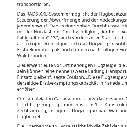
transportieren.
Das RADS-XXL-System ermöglicht der Flugbesatzun
Steuerung der Abwurfmenge und der Abdeckungsf
jedem Abwurf. Dank seiner hohen Durchflussrate 
mit der Nutzlast, der Geschwindigkeit, der Reichwe
Fähigkeit der C-130, auch von kürzeren Start- un
aus zu operieren, eignet sich das Flugzeug sowohl 
Erstbekämpfung als auch für den nachhaltigen Eins
Waldbränden.
„Feuerwehrleute vor Ort benötigen Flugzeuge, die 
sein können, eine nennenswerte Ladung transport
Einsatz bleiben“, sagte Coulson. „Diese Flugzeuge 
derzeitige Erstbekämpfungskapazität in Kanada um
erhöhen.“
Coulson Aviation Canada unterstützt das gesamte 
Löschflugzeugprogramm, einschließlich Konstrukt
Zertifizierung, Fertigung, Flugzeugumbau, Wartun
Flugbetrieb.
Die Übernahme soll voraussichtlich die Zahl der qua