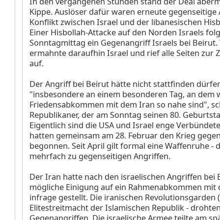
In den vergangenen Stunden stand der Deal aberm
Kippe. Auslöser dafür waren erneute gegenseitige 
Konflikt zwischen Israel und der libanesischen Hisbo
Einer Hisbollah-Attacke auf den Norden Israels fol
Sonntagmittag ein Gegenangriff Israels bei Beirut
ermahnte daraufhin Israel und rief alle Seiten zur
auf.
Der Angriff bei Beirut hätte nicht stattfinden dürfe
"insbesondere an einem besonderen Tag, an dem 
Friedensabkommen mit dem Iran so nahe sind", sc
Republikaner, der am Sonntag seinen 80. Geburtstag
Eigentlich sind die USA und Israel enge Verbündet
hatten gemeinsam am 28. Februar den Krieg gegen
begonnen. Seit April gilt formal eine Waffenruhe -
mehrfach zu gegenseitigen Angriffen.
Der Iran hatte nach den israelischen Angriffen bei 
mögliche Einigung auf ein Rahmenabkommen mit 
infrage gestellt. Die iranischen Revolutionsgarden (
Elitestreitmacht der Islamischen Republik - drohten
Gegenangriffen. Die israelische Armee teilte am sp