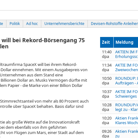
te
Politik
Ad hoc
Unternehmensberichte
Devisen-Rohstoffe-Anleihe
will bei Rekord-Börsengang 75
Zeit
Meldung
olen
11:40
AKTIEN IM F
dpa
Erholungssc
ltraumfirma SpaceX will bei ihrem Rekord-
11:34
AKTIE IM FOK
-Dollar einnehmen. Mit einem Ausgabepreis von
dpa
Zweiwochent
he Unternehmen aus dem Stand eine
10:50
ROUNDUP: Da
illionen Dollar an. Musks Vermögen dürfte mit
dpa
Aufträgen - 
m Papier - die Marke von einer Billion Dollar
10:37
AKTIE IM FO
dpa
Schwieriges
m Stimmrechtsanteil von mehr als 80 Prozent auch
10:28
ROUNDUP/Akt
trolle über SpaceX behalten. Basis dafür sind
dpa
legt zu - Kl
10:20
Aktien Frank
ie als große Wette auf die Innovationskraft
dpa
Klares Woch
 bei dem ebenfalls von ihm geführten
09:26
Aktien Frank
icht von Flügen zum Mars, einer Stadt auf dem
dpa
zu
.