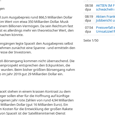
08:58
AKTIEN IM F
gen
dpa
schwächeln 
08:19
Aktien Frank
d zum Ausgabepreis rund 866,5 Milliarden Dollar
dpa
Jobbericht u
n im Wert von etwa 350 Milliarden Dollar. Musk
inem Billionen-Vermögen. Da sein Reichtum fast
07:54
Preisverfall
ist es allerdings mehr ein theoretischer Wert, den
dpa
Umsatzziel f
 machen könnte.
Seite
1
/
50
sengängen legte SpaceX den Ausgabepreis selbst
nehmen zunächst eine Spanne - und ermitteln den
resse der Investoren.
eX-Börsengang kommen nicht überraschend. Die
rsenprospekt entsprechen den Eckpunkten, die
t wurden. Beim bisher größten Börsengang nahm
co
im Jahr 2019 gut 29 Milliarden Dollar ein.
paceX stehen in einem krassen Kontrast zu dem
ger sollen eher für die Hoffnung auf künftige
ngenen Jahr rote Zahlen von rund 4,94 Milliarden
illiarden Dollar (gut 16 Milliarden Euro). Ein
n Kosten für die Entwicklung der großen Rakete
von SpaceX ist der Satelliteninternet-Dienst