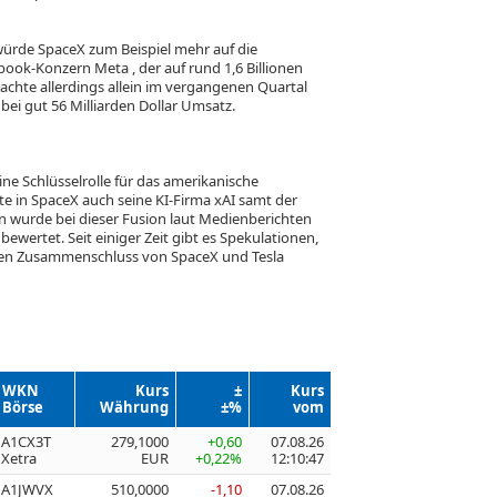
ürde SpaceX zum Beispiel mehr auf die
ebook-Konzern Meta
, der auf rund 1,6 Billionen
chte allerdings allein im vergangenen Quartal
 bei gut 56 Milliarden Dollar Umsatz.
ine Schlüsselrolle für das amerikanische
in SpaceX auch seine KI-Firma xAI samt der
rn wurde bei dieser Fusion laut Medienberichten
 bewertet. Seit einiger Zeit gibt es Spekulationen,
nen Zusammenschluss von SpaceX und Tesla
WKN
Kurs
±
Kurs
Börse
Währung
±%
vom
A1CX3T
279,1000
+0,60
07.08.26
Xetra
EUR
+0,22%
12:10:47
A1JWVX
510,0000
-1,10
07.08.26