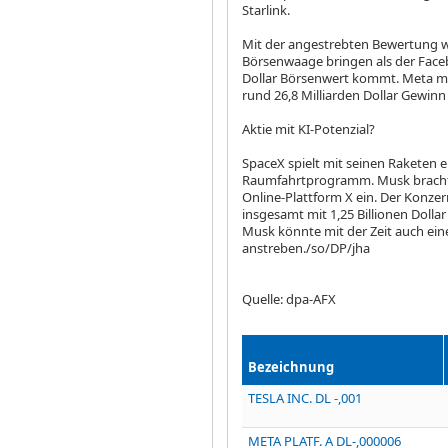
Starlink.
Mit der angestrebten Bewertung w
Börsenwaage bringen als der Fac
Dollar Börsenwert kommt. Meta ma
rund 26,8 Milliarden Dollar Gewinn
Aktie mit KI-Potenzial?
SpaceX spielt mit seinen Raketen e
Raumfahrtprogramm. Musk brachte 
Online-Plattform X ein. Der Konze
insgesamt mit 1,25 Billionen Dollar
Musk könnte mit der Zeit auch ei
anstreben./so/DP/jha
Quelle: dpa-AFX
Bezeichnung
TESLA INC. DL -,001
META PLATF. A DL-,000006