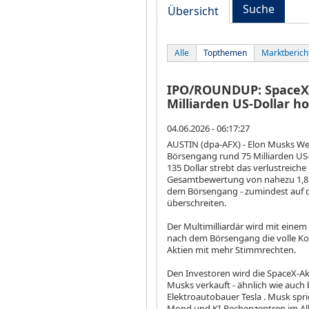
Suche
Übersicht
Alle
Topthemen
Marktberich
IPO/ROUNDUP: SpaceX 
Milliarden US-Dollar h
04.06.2026 - 06:17:27
AUSTIN (dpa-AFX) - Elon Musks We
Börsengang rund 75 Milliarden US
135 Dollar strebt das verlustreic
Gesamtbewertung von nahezu 1,8 B
dem Börsengang - zumindest auf de
überschreiten.
Der Multimilliardär wird mit eine
nach dem Börsengang die volle Kon
Aktien mit mehr Stimmrechten.
Den Investoren wird die SpaceX-Akt
Musks verkauft - ähnlich wie auch
Elektroautobauer Tesla
. Musk spr
Mond und KI-Rechenzentren im All