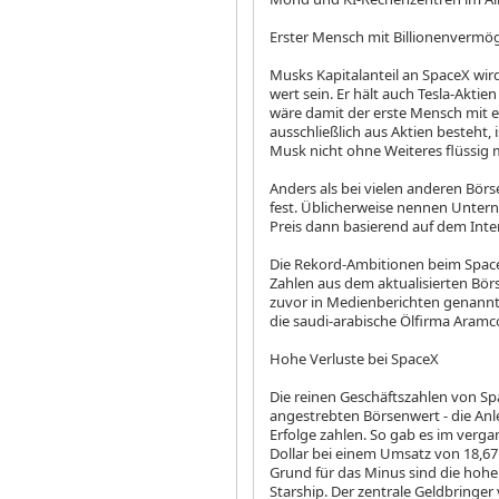
Erster Mensch mit Billionenvermö
Musks Kapitalanteil an SpaceX wir
wert sein. Er hält auch Tesla-Aktie
wäre damit der erste Mensch mit e
ausschließlich aus Aktien besteht, 
Musk nicht ohne Weiteres flüssig
Anders als bei vielen anderen Bör
fest. Üblicherweise nennen Unter
Preis dann basierend auf dem Inte
Die Rekord-Ambitionen beim Spac
Zahlen aus dem aktualisierten Bö
zuvor in Medienberichten genann
die saudi-arabische Ölfirma Aram
Hohe Verluste bei SpaceX
Die reinen Geschäftszahlen von S
angestrebten Börsenwert - die Anle
Erfolge zahlen. So gab es im verga
Dollar bei einem Umsatz von 18,67 M
Grund für das Minus sind die hohe
Starship. Der zentrale Geldbringer 