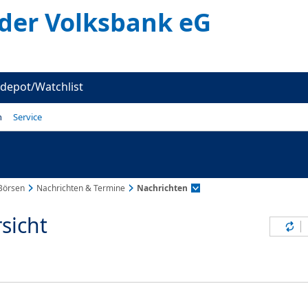
er Volksbank eG
depot/Watchlist
n
Service
Börsen
Nachrichten & Termine
Nachrichten
sicht
Inh