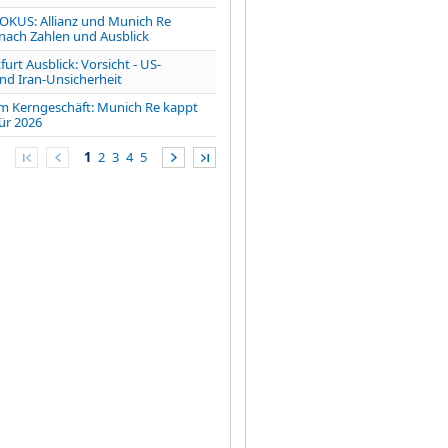
OKUS: Allianz und Munich Re
nach Zahlen und Ausblick
furt Ausblick: Vorsicht - US-
nd Iran-Unsicherheit
 im Kerngeschäft: Munich Re kappt
ür 2026
1
2
3
4
5