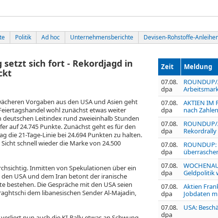
te
Politik
Ad hoc
Unternehmensberichte
Devisen-Rohstoffe-Anleihe
setzt sich fort - Rekordjagd in
Zeit
Meldung
ckt
07.08.
ROUNDUP/Ak
dpa
Arbeitsmark
ächeren Vorgaben aus den USA und Asien geht
07.08.
AKTIEN IM F
eiertagshandel wohl zunächst etwas weiter
dpa
nach Zahlen
en deutschen Leitindex rund zweieinhalb Stunden
07.08.
ROUNDUP/Akt
efer auf 24.745 Punkte. Zunächst geht es für den
dpa
Rekordrally
g die 21-Tage-Linie bei 24.694 Punkten zu halten.
Sicht schnell wieder die Marke von 24.500
07.08.
ROUNDUP: U
dpa
überraschen
07.08.
WOCHENAUSB
rchsichtig. Inmitten von Spekulationen über ein
dpa
Geldpolitik
den USA und dem Iran betont der iranische
te bestehen. Die Gespräche mit den USA seien
07.08.
Aktien Fran
aghtschi dem libanesischen Sender Al-Majadin,
dpa
Jobdaten m
07.08.
USA: Beschä
dpa
verliert nun auch die KI-Rally etwas an Schwung.