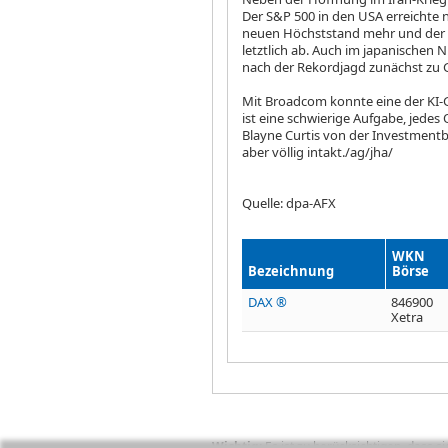
Der S&P 500
in den USA erreichte
neuen Höchststand mehr und der
letztlich ab. Auch im japanischen 
nach der Rekordjagd zunächst z
Mit Broadcom
konnte eine der KI-
ist eine schwierige Aufgabe, jedes
Blayne Curtis von der Investmentba
aber völlig intakt./ag/jha/
Quelle: dpa-AFX
WKN
Bezeichnung
Börse
DAX ®
846900
Xetra
Wichtig:
Es ist zu berücksichtigen, dass 