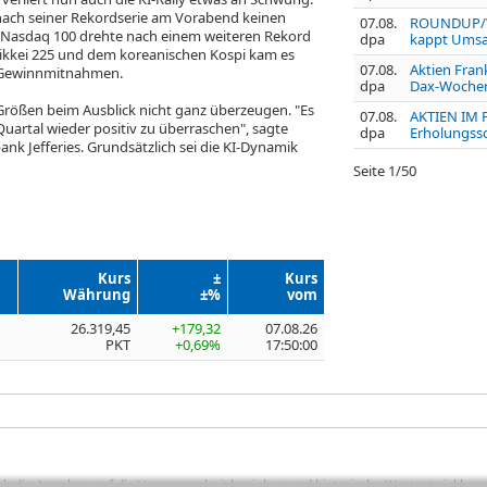
 nach seiner Rekordserie am Vorabend keinen
07.08.
ROUNDUP/We
 Nasdaq 100
drehte nach einem weiteren Rekord
dpa
kappt Umsat
Nikkei 225
und dem koreanischen Kospi kam es
07.08.
Aktien Frank
u Gewinnmitnahmen.
dpa
Dax-Wochenp
Größen beim Ausblick nicht ganz überzeugen. "Es
07.08.
AKTIEN IM 
 Quartal wieder positiv zu überraschen", sagte
dpa
Erholungss
nk Jefferies. Grundsätzlich sei die KI-Dynamik
Seite
1
/
50
Kurs
±
Kurs
Währung
±%
vom
26.319,45
+179,32
07.08.26
PKT
+0,69%
17:50:00
sich die Angaben auf die Vergangenheit beziehen und historische Wertentwicklunge