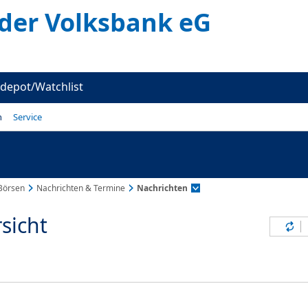
er Volksbank eG
depot/Watchlist
n
Service
Börsen
Nachrichten & Termine
Nachrichten
sicht
Inh