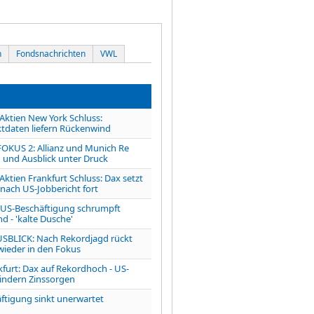
n
Fondsnachrichten
VWL
tien New York Schluss:
tdaten liefern Rückenwind
OKUS 2: Allianz und Munich Re
 und Ausblick unter Druck
ien Frankfurt Schluss: Dax setzt
 nach US-Jobbericht fort
S-Beschäftigung schrumpft
d - 'kalte Dusche'
LICK: Nach Rekordjagd rückt
 wieder in den Fokus
kfurt: Dax auf Rekordhoch - US-
indern Zinssorgen
ftigung sinkt unerwartet