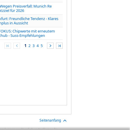
gen Preisverfall: Munich Re
zziel für 2026
furt: Freundliche Tendenz - Klares
lus in Aussicht
FOKUS: Chipwerte mit erneutem
chub - Suss-Empfehlungen
1
2
3
4
5
Seitenanfang
n keinen verlässlichen Indikator für