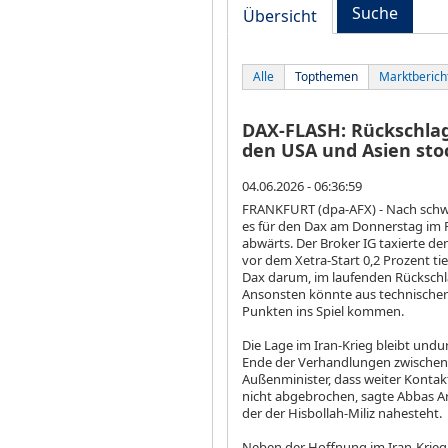
Suche
Übersicht
Alle
Topthemen
Marktberich
DAX-FLASH: Rückschlag 
den USA und Asien sto
04.06.2026 - 06:36:59
FRANKFURT (dpa-AFX) - Nach schw
es für den Dax
am Donnerstag im F
abwärts. Der Broker IG taxierte d
vor dem Xetra-Start 0,2 Prozent ti
Dax darum, im laufenden Rückschla
Ansonsten könnte aus technischer 
Punkten ins Spiel kommen.
Die Lage im Iran-Krieg bleibt undu
Ende der Verhandlungen zwischen 
Außenminister, dass weiter Kontak
nicht abgebrochen, sagte Abbas Ar
der der Hisbollah-Miliz nahesteht.
Neben der Hoffnung im Iran-Krieg 