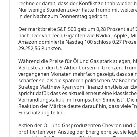
rechne er damit, dass der Konflikt zeitnah wieder 
Nur wenige Stunden zuvor hatte Trump mit weiter
in der Nacht zum Donnerstag gedroht.
Der marktbreite S&P 500
gab um 0,28 Prozent auf 7
nach. Der von Tech-Giganten wie Nvidia
, Apple
, M
Amazon
dominierte Nasdaq 100
schloss 0,27 Proze
29.252,56 Punkten.
Während die Preise für Öl und Gas stark stiegen, hi
Verluste an den US-Aktienbörsen in Grenzen. Trum
vergangenen Monaten mehrfach gezeigt, dass sein
schärfer sei als die späteren politischen Maßnahm
Stratege Matthew Ryan vom Finanzdienstleister Ebu
spricht dafür, dass es aktuell erneut eine klassische
Verhandlungstaktik im Trumpschen Sinne ist". Die 
Reaktion der Märkte deute darauf hin, dass viele I
Einschätzung teilen.
Aktien der Öl- und Gasproduzenten Chevron
und C
profitierten vom Anstieg der Energiepreise, sie leg