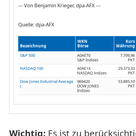
--- Von Benjamin Krieger, dpa-AFX ---
Quelle: dpa-AFX
WKN
Kurs
Bezeichnung
Börse
Währung
S&P 500
A0AET0
7.709,96
S&P Indizes
PKT
NASDAQ 100
A0AE1X
29.373,33
NASDAQ Indizes
PKT
Dow Jones Industrial Average
969420
53.885,10
(
DOW JONES
PKT
Indizes
Wichtig:
Es ist zu berücksicht