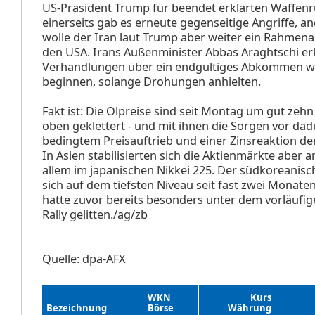
US-Präsident Trump für beendet erklärten Waffen
einerseits gab es erneute gegenseitige Angriffe, an
wolle der Iran laut Trump aber weiter ein Rahme
den USA. Irans Außenminister Abbas Araghtschi erk
Verhandlungen über ein endgültiges Abkommen w
beginnen, solange Drohungen anhielten.
Fakt ist: Die Ölpreise sind seit Montag um gut zeh
oben geklettert - und mit ihnen die Sorgen vor da
bedingtem Preisauftrieb und einer Zinsreaktion d
In Asien stabilisierten sich die Aktienmärkte aber
allem im japanischen Nikkei 225. Der südkoreanis
sich auf dem tiefsten Niveau seit fast zwei Monaten
hatte zuvor bereits besonders unter dem vorläufig
Rally gelitten./ag/zb
Quelle: dpa-AFX
WKN
Kurs
Bezeichnung
Börse
Währung