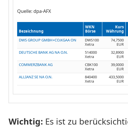
Quelle: dpa-AFX
WKN
Kurs
Bezeichnung
Börse
Währung
DWS GROUP GMBH+CO.KGAA ON
DWS100
74,7500
Xetra
EUR
DEUTSCHE BANK AG NA O.N.
514000
32,8900
Xetra
EUR
COMMERZBANK AG
CBK100
39,0000
Xetra
EUR
ALLIANZ SE NA O.N.
840400
433,5000
Xetra
EUR
Wichtig:
Es ist zu berücksicht