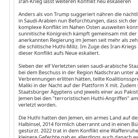
Iran-Krieg lässt weiteren Konflikt neu eskalieren
Anders als von Trump suggeriert nähren die nächtl
in Saudi-Arabien nun Befürchtungen, dass sich de
komplexe Konflikt im Nahen Osten ausweiten könn
sunnitische Königreich kämpft gemeinsam mit der 
anerkannten Regierung im Jemen seit mehr als ze
die schiitische Huthi-Miliz. Im Zuge des Iran-Kriegs
dieser Konflikt aufs Neue eskaliert.
Sieben der elf Verletzten seien saudi-arabische Sta
bei dem Beschuss in der Region Nadschran unter
Verbrennungen erlitten hätten, teilte Koalitionsspre
Maliki in der Nacht auf der Plattform X mit. Zudem 
Staatsbürger Ägyptens und jeweils einer aus Paki
Jemen bei den "terroristischen Huthi-Angriffen" a
verletzt worden.
Die Huthi hatten den Jemen, ein armes Land auf de
Halbinsel, 2014 förmlich überrannt und in einen B
gestürzt. 2022 trat in dem Konflikt eine Waffenruhe 
kleinere Gefechte gab es allerdings auch danach we