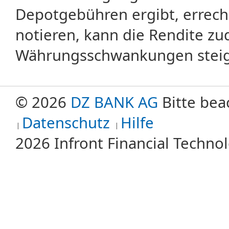
Depotgebühren ergibt, errech
notieren, kann die Rendite zu
Währungsschwankungen steige
© 2026
DZ BANK AG
Bitte bea
Datenschutz
Hilfe
2026 Infront Financial Techn