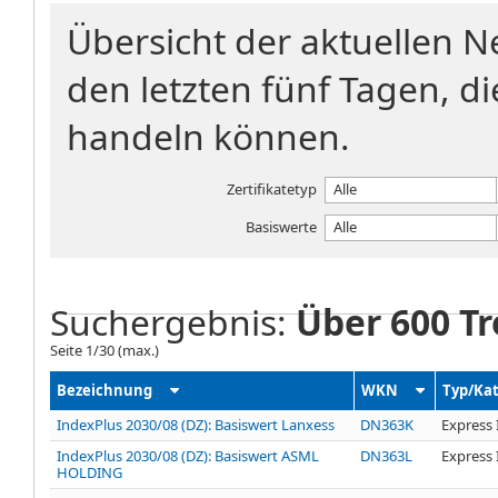
Übersicht der aktuellen 
den letzten fünf Tagen, di
handeln können.
Zertifikatetyp
Alle
Basiswerte
Alle
Suchergebnis:
Über 600 Tr
Seite
1
/
30
(max.)
Bezeichnung
WKN
Typ/Ka
IndexPlus 2030/08 (DZ): Basiswert Lanxess
DN363K
Express 
IndexPlus 2030/08 (DZ): Basiswert ASML
DN363L
Express 
HOLDING