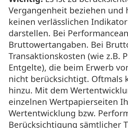
Vergangenheit beziehen und 
keinen verlässlichen Indikator
darstellen. Bei Performancean
Bruttowertangaben. Bei Brut
Transaktionskosten (wie z.B.
Entgelte), die beim Erwerb vo
nicht berücksichtigt. Oftma
hinzu. Mit dem Wertentwicklu
einzelnen Wertpapierseiten Ihr
Wertentwicklung bzw. Perform
Berücksichtigung sämtlicher 