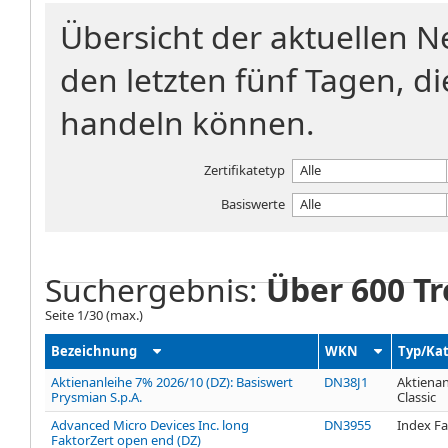
Übersicht der aktuellen 
den letzten fünf Tagen, di
handeln können.
Zertifikatetyp
Alle
Basiswerte
Alle
Suchergebnis:
Über 600 Tr
Seite
1
/
30
(max.)
Bezeichnung
WKN
Typ/Ka
Aktienanleihe 7% 2026/10 (DZ): Basiswert
DN38J1
Aktienan
Prysmian S.p.A.
Classic
Advanced Micro Devices Inc. long
DN3955
Index Fa
FaktorZert open end (DZ)