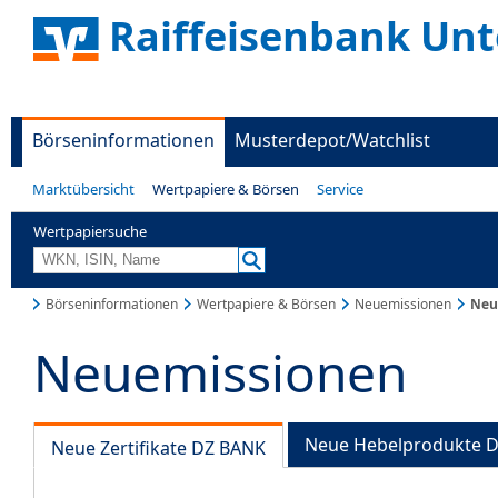
Raiffeisenbank Unt
Börseninformationen
Musterdepot/Watchlist
Marktübersicht
Wertpapiere & Börsen
Service
Wertpapiersuche
Börseninformationen
Wertpapiere & Börsen
Neuemissionen
Neue
Neuemissionen
Neue Hebelprodukte 
Neue Zertifikate DZ BANK