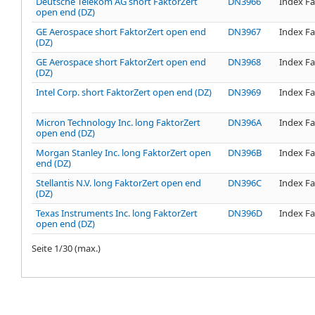
Deutsche Telekom AG short FaktorZert
DN3966
Index Fa
open end (DZ)
GE Aerospace short FaktorZert open end
DN3967
Index Fa
(DZ)
GE Aerospace short FaktorZert open end
DN3968
Index Fa
(DZ)
Intel Corp. short FaktorZert open end (DZ)
DN3969
Index Fa
Micron Technology Inc. long FaktorZert
DN396A
Index Fa
open end (DZ)
Morgan Stanley Inc. long FaktorZert open
DN396B
Index Fa
end (DZ)
Stellantis N.V. long FaktorZert open end
DN396C
Index Fa
(DZ)
Texas Instruments Inc. long FaktorZert
DN396D
Index Fa
open end (DZ)
Seite
1
/
30
(max.)