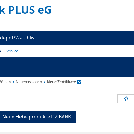
k PLUS eG
depot/Watchlist
n
Service
Börsen
Neuemissionen
Neue Zertifikate
Inh
Neue Hebelprodukte DZ BANK