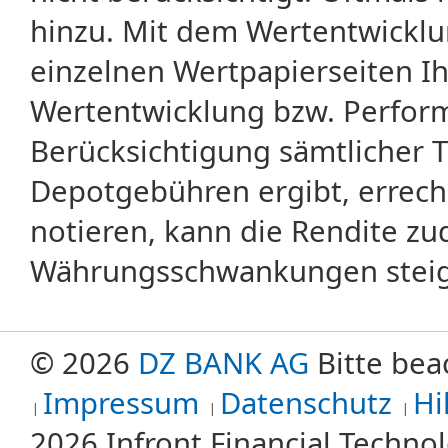
hinzu. Mit dem Wertentwicklu
einzelnen Wertpapierseiten Ihr
Wertentwicklung bzw. Perform
Berücksichtigung sämtlicher 
Depotgebühren ergibt, errech
notieren, kann die Rendite zu
Währungsschwankungen steige
© 2026
DZ BANK AG
Bitte bea
Impressum
Datenschutz
Hi
2026 Infront Financial Techn