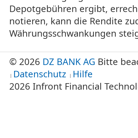
Depotgebühren ergibt, errech
notieren, kann die Rendite zu
Währungsschwankungen steige
© 2026
DZ BANK AG
Bitte bea
Datenschutz
Hilfe
2026 Infront Financial Techn