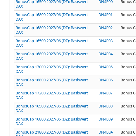
BonusCap 16500 2027/06 (DZ): Basiswert
DN4E00
Bonus C
DAX
BonusCap 16800 2027/06 (DZ): Basiswert
DN4E01
Bonus C
DAX
BonusCap 16800 2027/06 (DZ): Basiswert
DN4E02
Bonus C
DAX
BonusCap 16500 2027/06 (DZ): Basiswert
DN4E03
Bonus C
DAX
BonusCap 16800 2027/06 (DZ): Basiswert
DN4E04
Bonus C
DAX
BonusCap 17000 2027/06 (DZ): Basiswert
DN4E05
Bonus C
DAX
BonusCap 16800 2027/06 (DZ): Basiswert
DN4E06
Bonus C
DAX
BonusCap 17200 2027/06 (DZ): Basiswert
DN4E07
Bonus C
DAX
BonusCap 16500 2027/06 (DZ): Basiswert
DN4E08
Bonus C
DAX
BonusCap 16800 2027/06 (DZ): Basiswert
DN4E09
Bonus C
DAX
BonusCap 21800 2027/03 (DZ): Basiswert
DN4E0A
Bonus C