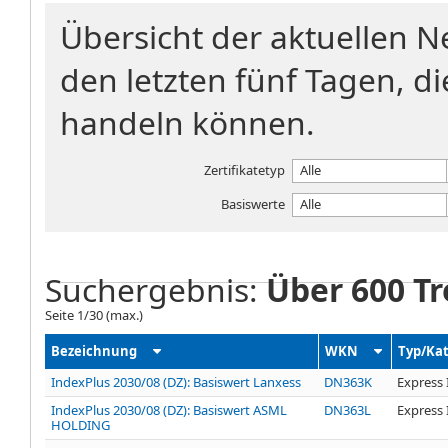
Übersicht der aktuellen 
den letzten fünf Tagen, di
handeln können.
Zertifikatetyp
Alle
Basiswerte
Alle
Suchergebnis:
Über 600 Tr
Seite
1
/
30
(max.)
Bezeichnung
WKN
Typ/Ka
IndexPlus 2030/08 (DZ): Basiswert Lanxess
DN363K
Express 
IndexPlus 2030/08 (DZ): Basiswert ASML
DN363L
Express 
HOLDING