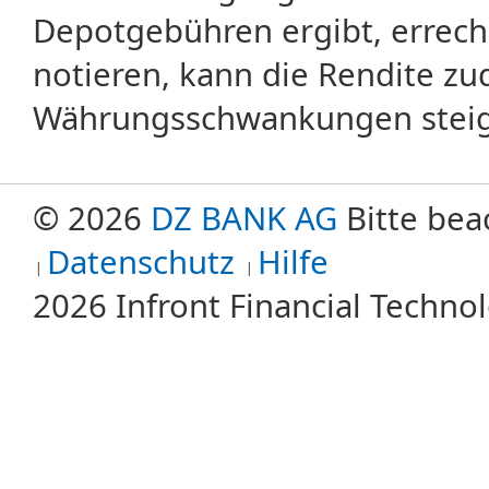
Depotgebühren ergibt, errech
notieren, kann die Rendite zu
Währungsschwankungen steige
© 2026
DZ BANK AG
Bitte bea
Datenschutz
Hilfe
2026 Infront Financial Techn