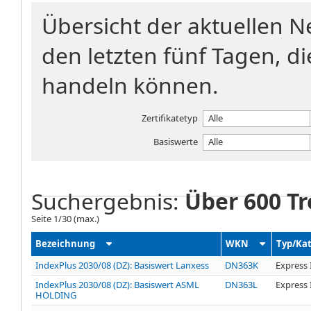
Übersicht der aktuellen 
den letzten fünf Tagen, di
handeln können.
Zertifikatetyp
Alle
Basiswerte
Alle
Suchergebnis:
Über 600 Tr
Seite
1
/
30
(max.)
Bezeichnung
WKN
Typ/Ka
IndexPlus 2030/08 (DZ): Basiswert Lanxess
DN363K
Express 
IndexPlus 2030/08 (DZ): Basiswert ASML
DN363L
Express 
HOLDING