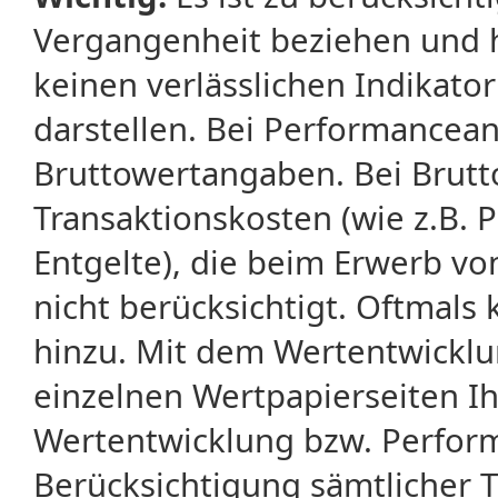
Vergangenheit beziehen und 
keinen verlässlichen Indikator
darstellen. Bei Performancean
Bruttowertangaben. Bei Brut
Transaktionskosten (wie z.B.
Entgelte), die beim Erwerb vo
nicht berücksichtigt. Oftma
hinzu. Mit dem Wertentwicklu
einzelnen Wertpapierseiten Ihr
Wertentwicklung bzw. Perform
Berücksichtigung sämtlicher 