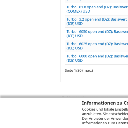
Turbo l 61.8 open end (DZ): Basiswer
(COMEX) USD
Turbo l 3.2 open end (DZ): Basiswert
(ICE) USD
Turbo l 6050 open end (DZ): Basiswe
(ICE) USD
Turbo l 6025 open end (DZ): Basiswe
(ICE) USD
Turbo l 6000 open end (DZ): Basiswe
(ICE) USD
Seite
1
/
30
(max.)
Wichtig:
Es ist zu berücksichtigen, dass 
zukünftige Ergebnisse darstellen. Bei Pe
Informationen zu Co
Provisionen, Gebühren und andere Entgelte
Cookies und lokale Einstel
Depotgebühren hinzu. Mit dem Wertentwick
anzubieten. Sie entscheide
Performance, die sich unter Berücksichti
Der Anbieter der Anwendung
kann die Rendite zudem infolge von Währ
Informationen zum
Datens