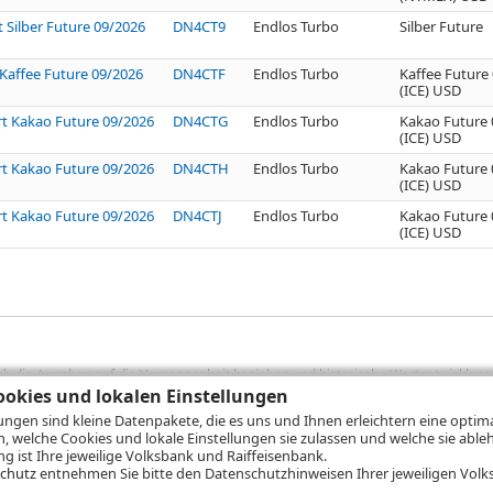
t Silber Future 09/2026
DN4CT9
Endlos Turbo
Silber Future
 Kaffee Future 09/2026
DN4CTF
Endlos Turbo
Kaffee Future
(ICE) USD
rt Kakao Future 09/2026
DN4CTG
Endlos Turbo
Kakao Future 
(ICE) USD
rt Kakao Future 09/2026
DN4CTH
Endlos Turbo
Kakao Future 
(ICE) USD
rt Kakao Future 09/2026
DN4CTJ
Endlos Turbo
Kakao Future 
(ICE) USD
sich die Angaben auf die Vergangenheit beziehen und historische Wertentwicklunge
rformanceangaben handelt es sich stets um Bruttowertangaben. Bei Bruttowertang
okies und lokalen Einstellungen
), die beim Erwerb von Wertpapieren in der Regel anfallen, nicht berücksichti
lungen sind kleine Datenpakete, die es uns und Ihnen erleichtern eine opti
lungsrechner können Sie auf den einzelnen Wertpapierseiten Ihre individuell b
n, welche Cookies und lokale Einstellungen sie zulassen und welche sie able
gung sämtlicher Transaktionskosten und etwaigen Depotgebühren ergibt, errechne
 ist Ihre jeweilige Volksbank und Raiffeisenbank.
ungsschwankungen steigen oder fallen.
chutz
entnehmen Sie bitte den Datenschutzhinweisen Ihrer jeweiligen Volks