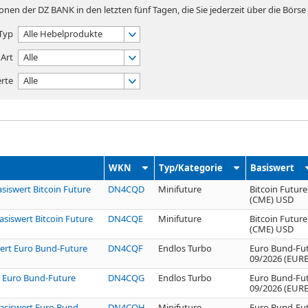
nen der DZ BANK in den letzten fünf Tagen, die Sie jederzeit über die Börs
Typ
Alle Hebelprodukte
Art
Alle
rte
Alle
WKN
Typ/Kategorie
Basiswert
asiswert Bitcoin Future
DN4CQD
Minifuture
Bitcoin Futur
(CME) USD
asiswert Bitcoin Future
DN4CQE
Minifuture
Bitcoin Futur
(CME) USD
wert Euro Bund-Future
DN4CQF
Endlos Turbo
Euro Bund-Fu
09/2026 (EURE
t Euro Bund-Future
DN4CQG
Endlos Turbo
Euro Bund-Fu
09/2026 (EURE
Basiswert Euro Bund-
DN4CQH
Minifuture
Euro Bund-Fu