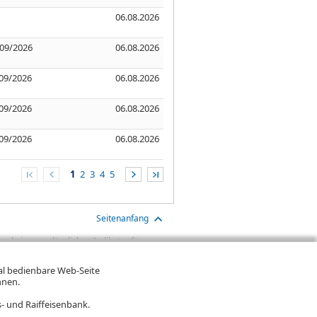
06.08.2026
 09/2026
06.08.2026
09/2026
06.08.2026
09/2026
06.08.2026
09/2026
06.08.2026
1
2
3
4
5
Seitenanfang
n keinen verlässlichen Indikator für
aben sind Transaktionskosten (wie z.B.
gt. Oftmals kommen auch noch
mal bedienbare Web-Seite
ereinigte Wertentwicklung bzw.
hnen.
n. Falls Kurse in Fremdwährung notieren,
- und Raiffeisenbank.