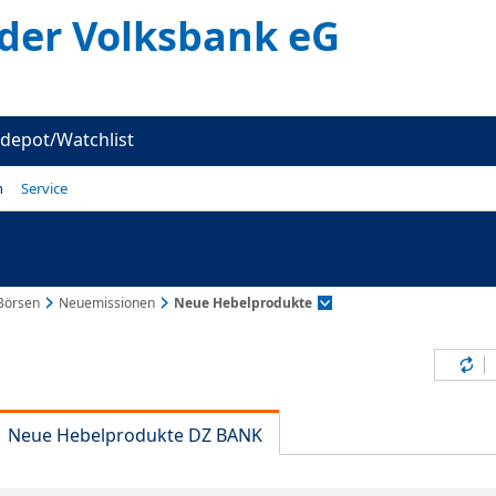
er Volksbank eG
depot/Watchlist
n
Service
Börsen
Neuemissionen
Neue Hebelprodukte
Inh
Neue Hebelprodukte DZ BANK