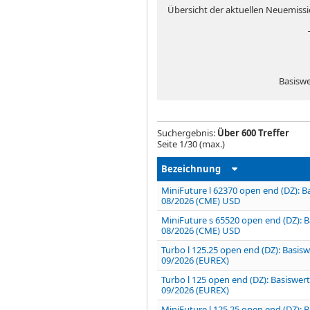
Übersicht der aktuellen Neuemissio
Basiswe
Suchergebnis:
Über 600 Treffer
Seite
1
/
30
(max.)
Bezeichnung
MiniFuture l 62370 open end (DZ): B
08/2026 (CME) USD
MiniFuture s 65520 open end (DZ): B
08/2026 (CME) USD
Turbo l 125.25 open end (DZ): Basis
09/2026 (EUREX)
Turbo l 125 open end (DZ): Basiswer
09/2026 (EUREX)
MiniFuture l 125.25 open end (DZ): 