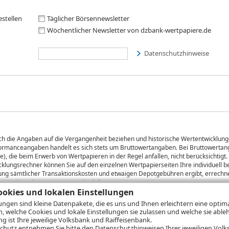
estellen
Täglicher Börsennewsletter
Wöchentlicher Newsletter von dzbank-wertpapiere.de
Datenschutzhinweise
sich die Angaben auf die Vergangenheit beziehen und historische Wertentwicklunge
rformanceangaben handelt es sich stets um Bruttowertangaben. Bei Bruttowertang
), die beim Erwerb von Wertpapieren in der Regel anfallen, nicht berücksichti
lungsrechner können Sie auf den einzelnen Wertpapierseiten Ihre individuell b
gung sämtlicher Transaktionskosten und etwaigen Depotgebühren ergibt, errechne
ungsschwankungen steigen oder fallen.
okies und lokalen Einstellungen
lungen sind kleine Datenpakete, die es uns und Ihnen erleichtern eine opti
n, welche Cookies und lokale Einstellungen sie zulassen und welche sie able
ie
Nutzungsbedingungen
Datenschutz
Hilfe
 ist Ihre jeweilige Volksbank und Raiffeisenbank.
chutz
entnehmen Sie bitte den Datenschutzhinweisen Ihrer jeweiligen Volks