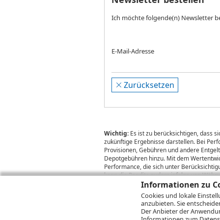
Ich möchte folgende(n) Newsletter b
E-Mail-Adresse
Zurücksetzen
Wichtig:
Es ist zu berücksichtigen, dass 
zukünftige Ergebnisse darstellen. Bei Pe
Provisionen, Gebühren und andere Entgelte
Depotgebühren hinzu. Mit dem Wertentwick
Performance, die sich unter Berücksichti
kann die Rendite zudem infolge von Währ
Informationen zu Co
Cookies und lokale Einstel
anzubieten. Sie entscheide
© 2026
DZ BANK AG
Bitte beachten Sie d
Der Anbieter der Anwendung
2026 Infront Financial Technology GmbH
Informationen zum
Datens