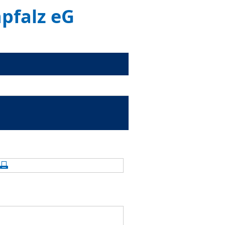
pfalz eG
alte aktualisieren
Seite drucken