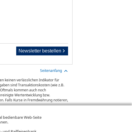
Newsletter bestellen
Seitenanfang
n keinen verlässlichen Indikator für
aben sind Transaktionskosten (wie z.B.
gt. Oftmals kommen auch noch
ereinigte Wertentwicklung bzw.
n. Falls Kurse in Fremdwährung notieren,
mal bedienbare Web-Seite
hnen.
- und Raiffeisenbank.