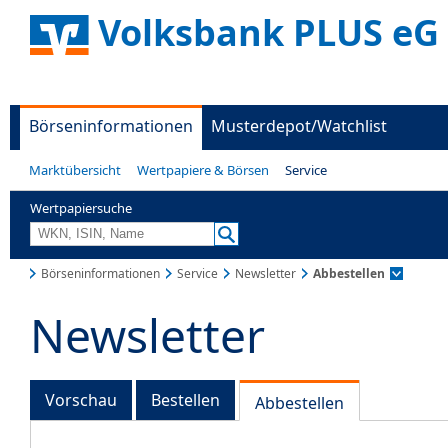
Volksbank PLUS eG
Börseninformationen
Musterdepot/Watchlist
Marktübersicht
Wertpapiere & Börsen
Service
Wertpapiersuche
Börseninformationen
Service
Newsletter
Abbestellen
Newsletter
Vorschau
Bestellen
Abbestellen