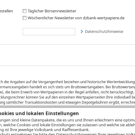
estellen
Täglicher Börsennewsletter
Wöchentlicher Newsletter von dzbank-wertpapiere.de
Datenschutzhinweise
sich die Angaben auf die Vergangenheit beziehen und historische Wertentwicklunge
rformanceangaben handelt es sich stets um Bruttowertangaben. Bei Bruttowertang
), die beim Erwerb von Wertpapieren in der Regel anfallen, nicht berücksichti
lungsrechner können Sie auf den einzelnen Wertpapierseiten Ihre individuell b
gung sämtlicher Transaktionskosten und etwaigen Depotgebühren ergibt, errechne
ungsschwankungen steigen oder fallen.
okies und lokalen Einstellungen
lungen sind kleine Datenpakete, die es uns und Ihnen erleichtern eine opti
n, welche Cookies und lokale Einstellungen sie zulassen und welche sie able
ie
Nutzungsbedingungen
Datenschutz
Hilfe
 ist Ihre jeweilige Volksbank und Raiffeisenbank.
chutz
entnehmen Sie bitte den Datenschutzhinweisen Ihrer jeweiligen Volks