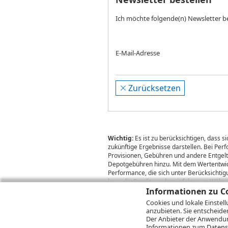
Ich möchte folgende(n) Newsletter b
E-Mail-Adresse
Zurücksetzen
Wichtig:
Es ist zu berücksichtigen, dass 
zukünftige Ergebnisse darstellen. Bei Pe
Provisionen, Gebühren und andere Entgelte
Depotgebühren hinzu. Mit dem Wertentwick
Performance, die sich unter Berücksichti
kann die Rendite zudem infolge von Währ
Informationen zu Co
Cookies und lokale Einstel
anzubieten. Sie entscheide
© 2026
DZ BANK AG
Bitte beachten Sie d
Der Anbieter der Anwendung
2026 Infront Financial Technology GmbH
Informationen zum
Datens