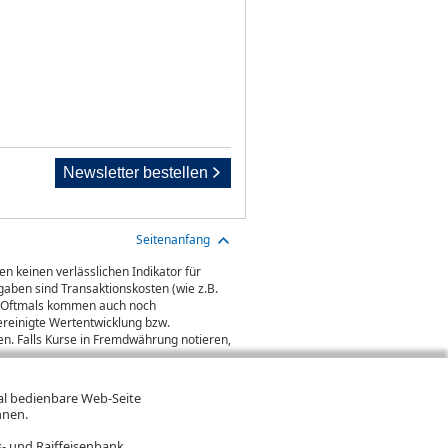
Newsletter bestellen
Seitenanfang
n keinen verlässlichen Indikator für
aben sind Transaktionskosten (wie z.B.
gt. Oftmals kommen auch noch
ereinigte Wertentwicklung bzw.
n. Falls Kurse in Fremdwährung notieren,
mal bedienbare Web-Seite
hnen.
- und Raiffeisenbank.