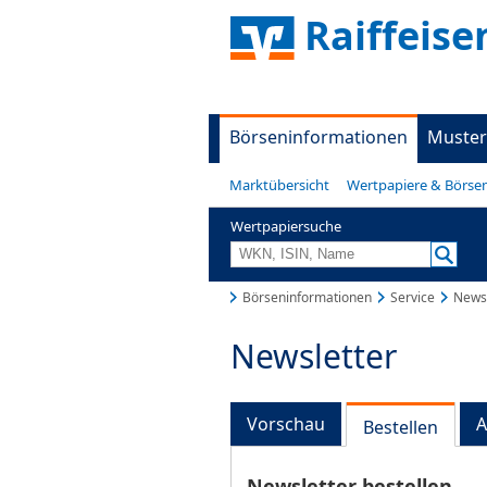
Raiffeis
Börseninformationen
Muster
Marktübersicht
Wertpapiere & Börse
Wertpapiersuche
Börseninformationen
Service
Newsl
Newsletter
Vorschau
A
Bestellen
Newsletter bestellen