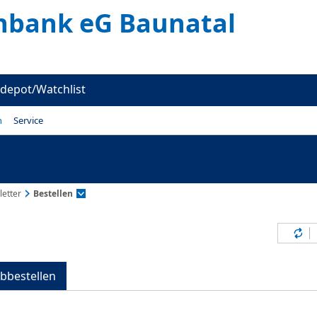
enbank eG Baunatal
depot/Watchlist
n
Service
etter
Bestellen
Inh
bbestellen