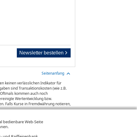
Newsletter bestellen
Seitenanfang
n keinen verlässlichen Indikator für
aben sind Transaktionskosten (wie z.B.
gt. Oftmals kommen auch noch
ereinigte Wertentwicklung bzw.
n. Falls Kurse in Fremdwährung notieren,
mal bedienbare Web-Seite
hnen.
- und Raiffeisenbank.