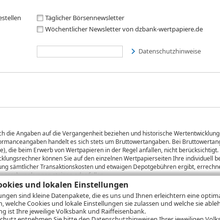
estellen
Täglicher Börsennewsletter
Wöchentlicher Newsletter von dzbank-wertpapiere.de
Datenschutzhinweise
sich die Angaben auf die Vergangenheit beziehen und historische Wertentwicklunge
rformanceangaben handelt es sich stets um Bruttowertangaben. Bei Bruttowertang
), die beim Erwerb von Wertpapieren in der Regel anfallen, nicht berücksichti
lungsrechner können Sie auf den einzelnen Wertpapierseiten Ihre individuell b
gung sämtlicher Transaktionskosten und etwaigen Depotgebühren ergibt, errechne
ungsschwankungen steigen oder fallen.
okies und lokalen Einstellungen
lungen sind kleine Datenpakete, die es uns und Ihnen erleichtern eine opti
n, welche Cookies und lokale Einstellungen sie zulassen und welche sie able
ie
Nutzungsbedingungen
Datenschutz
Hilfe
 ist Ihre jeweilige Volksbank und Raiffeisenbank.
chutz
entnehmen Sie bitte den Datenschutzhinweisen Ihrer jeweiligen Volks