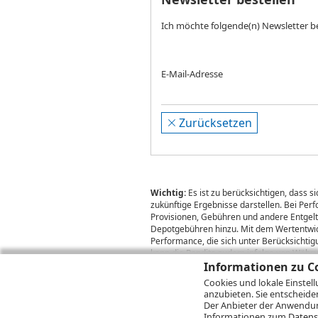
Ich möchte folgende(n) Newsletter b
E-Mail-Adresse
Zurücksetzen
Wichtig:
Es ist zu berücksichtigen, dass 
zukünftige Ergebnisse darstellen. Bei Pe
Provisionen, Gebühren und andere Entgelte
Depotgebühren hinzu. Mit dem Wertentwick
Performance, die sich unter Berücksichti
kann die Rendite zudem infolge von Währ
Informationen zu Co
Cookies und lokale Einstel
anzubieten. Sie entscheide
© 2026
DZ BANK AG
Bitte beachten Sie d
Der Anbieter der Anwendung
2026 Infront Financial Technology GmbH
Informationen zum
Datens