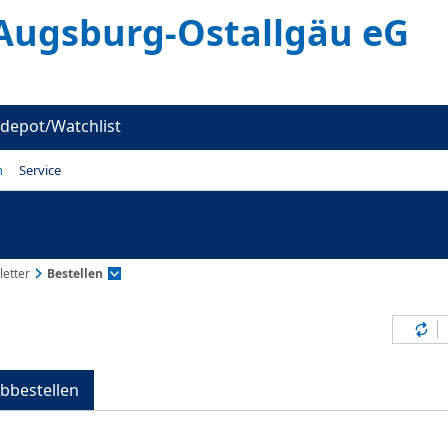
Augsburg-Ostallgäu eG
depot/Watchlist
n
Service
etter
Bestellen
Inh
bbestellen