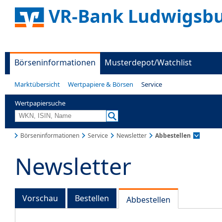
VR-Bank Ludwigsbu
Börseninformationen
Musterdepot/Watchlist
Marktübersicht
Wertpapiere & Börsen
Service
Wertpapiersuche
Börseninformationen
Service
Newsletter
Abbestellen
Newsletter
Vorschau
Bestellen
Abbestellen