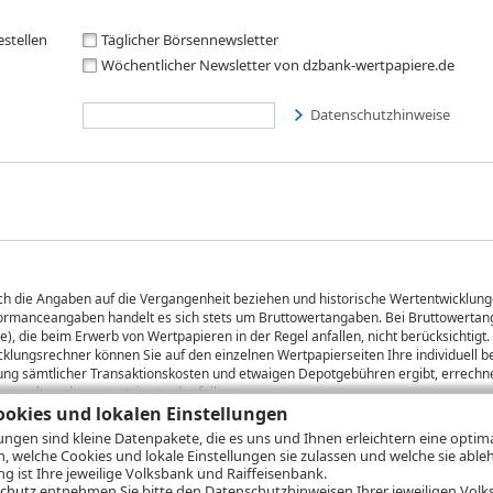
estellen
Täglicher Börsennewsletter
Wöchentlicher Newsletter von dzbank-wertpapiere.de
Datenschutzhinweise
sich die Angaben auf die Vergangenheit beziehen und historische Wertentwicklunge
rformanceangaben handelt es sich stets um Bruttowertangaben. Bei Bruttowertang
), die beim Erwerb von Wertpapieren in der Regel anfallen, nicht berücksichti
lungsrechner können Sie auf den einzelnen Wertpapierseiten Ihre individuell b
gung sämtlicher Transaktionskosten und etwaigen Depotgebühren ergibt, errechne
ungsschwankungen steigen oder fallen.
okies und lokalen Einstellungen
lungen sind kleine Datenpakete, die es uns und Ihnen erleichtern eine opti
n, welche Cookies und lokale Einstellungen sie zulassen und welche sie able
ie
Nutzungsbedingungen
Impressum
Datenschutz
Hilfe
 ist Ihre jeweilige Volksbank und Raiffeisenbank.
chutz
entnehmen Sie bitte den Datenschutzhinweisen Ihrer jeweiligen Volks