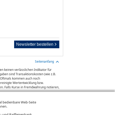
Newsletter bestellen
Seitenanfang
n keinen verlässlichen Indikator für
aben sind Transaktionskosten (wie z.B.
gt. Oftmals kommen auch noch
ereinigte Wertentwicklung bzw.
n. Falls Kurse in Fremdwährung notieren,
mal bedienbare Web-Seite
hnen.
- und Raiffeisenbank.