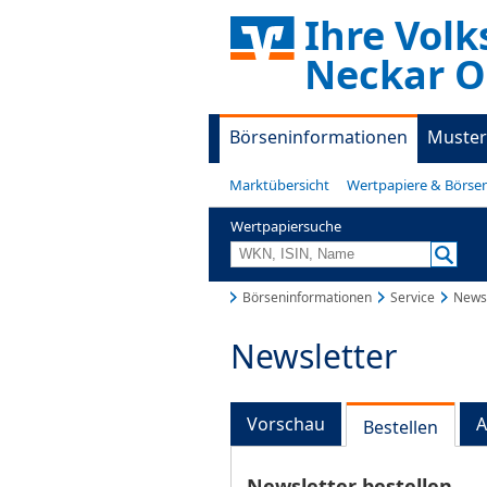
Ihre Vol
Neckar O
Börseninformationen
Muster
Marktübersicht
Wertpapiere & Börse
Wertpapiersuche
Börseninformationen
Service
Newsl
Newsletter
Vorschau
A
Bestellen
Newsletter bestellen