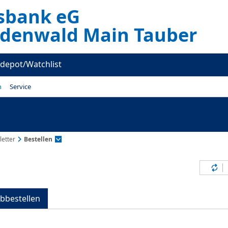
ksbank eG
denwald Main Tauber
depot/Watchlist
n
Service
etter
Bestellen
Inh
bbestellen