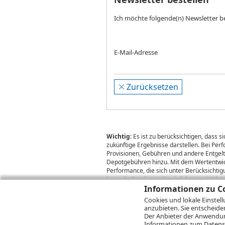
Ich möchte folgende(n) Newsletter b
E-Mail-Adresse
Zurücksetzen
Wichtig:
Es ist zu berücksichtigen, dass 
zukünftige Ergebnisse darstellen. Bei Pe
Provisionen, Gebühren und andere Entgelte
Depotgebühren hinzu. Mit dem Wertentwick
Performance, die sich unter Berücksichti
kann die Rendite zudem infolge von Währ
Informationen zu Co
Cookies und lokale Einstel
anzubieten. Sie entscheide
© 2026
DZ BANK AG
Bitte beachten Sie d
Der Anbieter der Anwendung
2026 Infront Financial Technology GmbH
Informationen zum
Datens