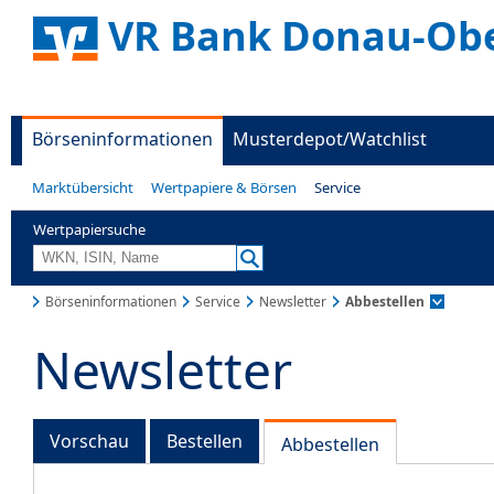
VR Bank Donau-Ob
Börseninformationen
Musterdepot/Watchlist
Marktübersicht
Wertpapiere & Börsen
Service
Wertpapiersuche
Börseninformationen
Service
Newsletter
Abbestellen
Newsletter
Vorschau
Bestellen
Abbestellen