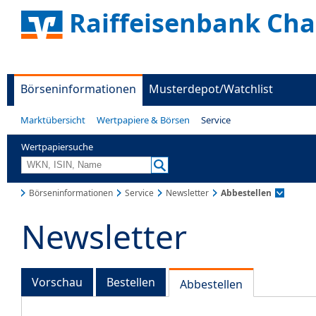
Raiffeisenbank Ch
Börseninformationen
Musterdepot/Watchlist
Marktübersicht
Wertpapiere & Börsen
Service
Wertpapiersuche
Börseninformationen
Service
Newsletter
Abbestellen
Newsletter
Vorschau
Bestellen
Abbestellen