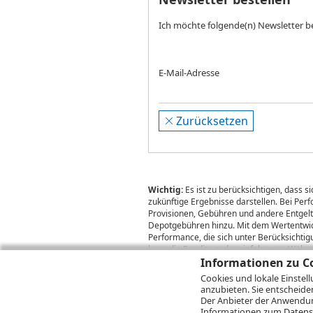
Ich möchte folgende(n) Newsletter b
E-Mail-Adresse
Zurücksetzen
Wichtig:
Es ist zu berücksichtigen, dass 
zukünftige Ergebnisse darstellen. Bei Pe
Provisionen, Gebühren und andere Entgelte
Depotgebühren hinzu. Mit dem Wertentwick
Performance, die sich unter Berücksichti
kann die Rendite zudem infolge von Währ
Informationen zu Co
Cookies und lokale Einstel
anzubieten. Sie entscheide
© 2026
DZ BANK AG
Bitte beachten Sie d
Der Anbieter der Anwendung
2026 Infront Financial Technology GmbH
Informationen zum
Datens