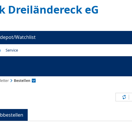
k Dreiländereck eG
depot/Watchlist
n
Service
etter
Bestellen
Inh
bbestellen