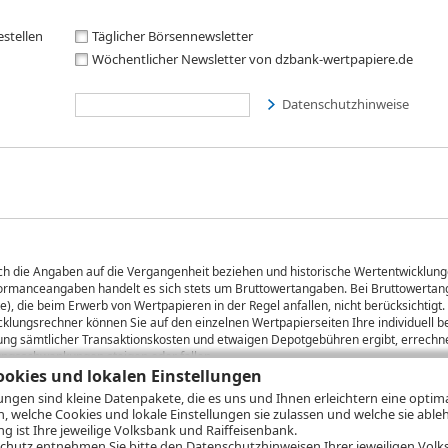
estellen
Täglicher Börsennewsletter
Wöchentlicher Newsletter von dzbank-wertpapiere.de
Datenschutzhinweise
sich die Angaben auf die Vergangenheit beziehen und historische Wertentwicklunge
rformanceangaben handelt es sich stets um Bruttowertangaben. Bei Bruttowertang
), die beim Erwerb von Wertpapieren in der Regel anfallen, nicht berücksichti
lungsrechner können Sie auf den einzelnen Wertpapierseiten Ihre individuell b
gung sämtlicher Transaktionskosten und etwaigen Depotgebühren ergibt, errechne
ungsschwankungen steigen oder fallen.
okies und lokalen Einstellungen
lungen sind kleine Datenpakete, die es uns und Ihnen erleichtern eine opti
n, welche Cookies und lokale Einstellungen sie zulassen und welche sie able
ie
Nutzungsbedingungen
Impressum
Datenschutz
Hilfe
 ist Ihre jeweilige Volksbank und Raiffeisenbank.
chutz
entnehmen Sie bitte den Datenschutzhinweisen Ihrer jeweiligen Volks