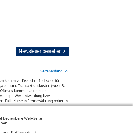
Newsletter bestellen
Seitenanfang
n keinen verlässlichen Indikator für
aben sind Transaktionskosten (wie z.B.
gt. Oftmals kommen auch noch
ereinigte Wertentwicklung bzw.
n. Falls Kurse in Fremdwährung notieren,
mal bedienbare Web-Seite
hnen.
- und Raiffeisenbank.