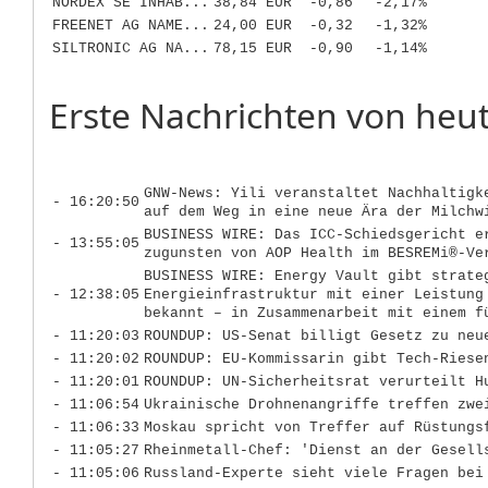
NORDEX SE INHAB...
38,84 EUR
-0,86
-2,17%
FREENET AG NAME...
24,00 EUR
-0,32
-1,32%
SILTRONIC AG NA...
78,15 EUR
-0,90
-1,14%
Erste Nachrichten von heut
GNW-News: Yili veranstaltet Nachhaltigk
- 16:20:50
auf dem Weg in eine neue Ära der Milchw
BUSINESS WIRE: Das ICC-Schiedsgericht e
- 13:55:05
zugunsten von AOP Health im BESREMi®-Ve
BUSINESS WIRE: Energy Vault gibt strate
- 12:38:05
Energieinfrastruktur mit einer Leistung
bekannt – in Zusammenarbeit mit einem f
- 11:20:03
ROUNDUP: US-Senat billigt Gesetz zu neu
- 11:20:02
ROUNDUP: EU-Kommissarin gibt Tech-Riese
- 11:20:01
ROUNDUP: UN-Sicherheitsrat verurteilt H
- 11:06:54
Ukrainische Drohnenangriffe treffen zwe
- 11:06:33
Moskau spricht von Treffer auf Rüstungs
- 11:05:27
Rheinmetall-Chef: 'Dienst an der Gesell
- 11:05:06
Russland-Experte sieht viele Fragen bei