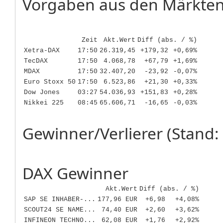
Vorgaben aus den Märkten
Zeit
Akt.Wert
Diff (abs. / %)
Xetra-DAX
17:50
26.319,45
+179,32
+0,69%
TecDAX
17:50
4.068,78
+67,79
+1,69%
MDAX
17:50
32.407,20
-23,92
-0,07%
Euro Stoxx 50
17:50
6.523,86
+21,30
+0,33%
Dow Jones
03:27
54.036,93
+151,83
+0,28%
Nikkei 225
08:45
65.606,71
-16,65
-0,03%
Gewinner/Verlierer (Stand: 
DAX Gewinner
Akt.Wert
Diff (abs. / %)
SAP SE INHABER-...
177,96 EUR
+6,98
+4,08%
SCOUT24 SE NAME...
74,40 EUR
+2,60
+3,62%
INFINEON TECHNO...
62,08 EUR
+1,76
+2,92%