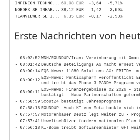
INFINEON TECHNO...
60,08 EUR
-3,64
-5,71%
NORDEX SE INHAB...
38,12 EUR
-1,42
-3,59%
TEAMVIEWER SE I...
6,35 EUR
-0,17
-2,53%
Erste Nachrichten von heut
- 08:02:52
WDH/ROUNDUP/Iran: Vereinbarung mit Oman
- 08:01:42
Deutsche Beteiligungs AG macht erneut V
- 08:00:14
EQS-News: 11880 Solutions AG: EBITDA im
EQS-News: Pentixapharm veröffentlicht E
- 08:00:12
und treibt das Phase-3-PANDA-Programm v
EQS-News: Finanzergebnisse Q2 2026 - St
- 08:00:11
bestätigt - Neue Partnerschaften geform
- 07:58:59
Scout24 bestätigt Jahresprognose
- 07:58:18
ROUNDUP: Auch KI von Meta hackte sich i
- 07:57:57
Motorenbauer Deutz legt weiter zu - Pro
- 07:57:41
Umweltschützer fordern nationalen Plan 
- 07:56:18
KI-Boom treibt Softwareanbieter GFT wei