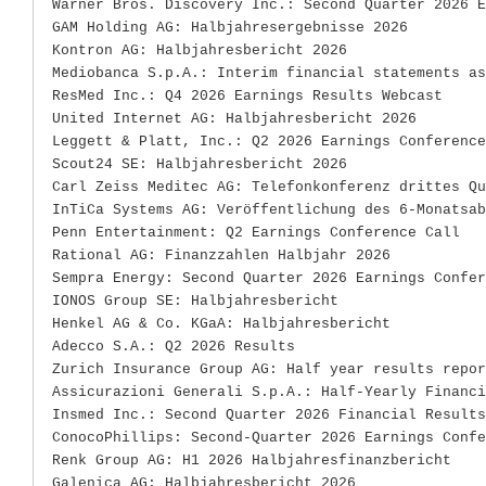
Warner Bros. Discovery Inc.: Second Quarter 2026 E
GAM Holding AG: Halbjahresergebnisse 2026
Kontron AG: Halbjahresbericht 2026
Mediobanca S.p.A.: Interim financial statements as
ResMed Inc.: Q4 2026 Earnings Results Webcast
United Internet AG: Halbjahresbericht 2026
Leggett & Platt, Inc.: Q2 2026 Earnings Conference
Scout24 SE: Halbjahresbericht 2026
Carl Zeiss Meditec AG: Telefonkonferenz drittes Qu
InTiCa Systems AG: Veröffentlichung des 6-Monatsab
Penn Entertainment: Q2 Earnings Conference Call
Rational AG: Finanzzahlen Halbjahr 2026
Sempra Energy: Second Quarter 2026 Earnings Confer
IONOS Group SE: Halbjahresbericht
Henkel AG & Co. KGaA: Halbjahresbericht
Adecco S.A.: Q2 2026 Results
Zurich Insurance Group AG: Half year results repor
Assicurazioni Generali S.p.A.: Half-Yearly Financi
Insmed Inc.: Second Quarter 2026 Financial Results
ConocoPhillips: Second-Quarter 2026 Earnings Confe
Renk Group AG: H1 2026 Halbjahresfinanzbericht
Galenica AG: Halbjahresbericht 2026