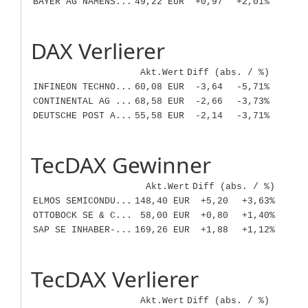
BAYER AG NAMENS...
49,22 EUR
+0,97
+2,01%
DAX Verlierer
Akt.Wert
Diff (abs. / %)
INFINEON TECHNO...
60,08 EUR
-3,64
-5,71%
CONTINENTAL AG ...
68,58 EUR
-2,66
-3,73%
DEUTSCHE POST A...
55,58 EUR
-2,14
-3,71%
TecDAX Gewinner
Akt.Wert
Diff (abs. / %)
ELMOS SEMICONDU...
148,40 EUR
+5,20
+3,63%
OTTOBOCK SE & C...
58,00 EUR
+0,80
+1,40%
SAP SE INHABER-...
169,26 EUR
+1,88
+1,12%
TecDAX Verlierer
Akt.Wert
Diff (abs. / %)