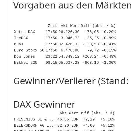
Vorgaben aus den Märkten
Zeit
Akt.Wert
Diff (abs. / %)
Xetra-DAX
17:50
26.126,30
-76,05
-0,29%
TecDAX
17:50
3.946,73
-35,25
-0,89%
MDAX
17:50
32.426,33
-133,58
-0,41%
Euro Stoxx 50
17:50
6.476,98
-9,72
-0,15%
Dow Jones
23:22
54.349,12
+263,24
+0,49%
Nikkei 225
08:15
65.637,28
-663,16
-1,00%
Gewinner/Verlierer (Stand: 
DAX Gewinner
Akt.Wert
Diff (abs. / %)
FRESENIUS SE & ...
46,65 EUR
+2,29
+5,16%
BEIERSDORF AG I...
82,20 EUR
+4,00
+5,12%