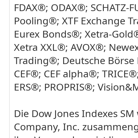
FDAX®; ODAX®; SCHATZ-FU
Pooling®; XTF Exchange T
Eurex Bonds®; Xetra-Gold®
Xetra XXL®; AVOX®; Newex
Trading®; Deutsche Börse 
CEF®; CEF alpha®; TRICE®;
ERS®; PROPRIS®; Vision&
Die Dow Jones Indexes SM
Company, Inc. zusammenges