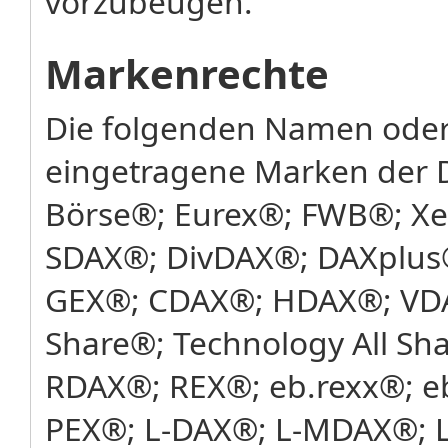
vorzubeugen.
Markenrechte
Die folgenden Namen oder
eingetragene Marken der 
Börse®; Eurex®; FWB®; X
SDAX®; DivDAX®; DAXplus
GEX®; CDAX®; HDAX®; VDA
Share®; Technology All Sh
RDAX®; REX®; eb.rexx®; e
PEX®; L-DAX®; L-MDAX®; L