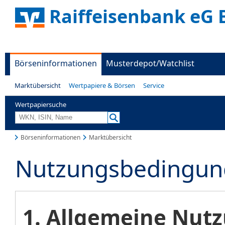
Raiffeisenbank eG 
Börseninformationen
Musterdepot/Watchlist
Marktübersicht
Wertpapiere & Börsen
Service
Wertpapiersuche
Börseninformationen
Marktübersicht
Nutzungsbedingun
1. Allgemeine Nu